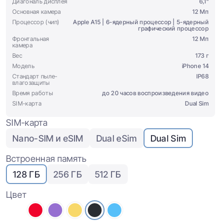
Диагональ дисплея
6,1"
Основная камера
12 Мп
Процессор (чип)
Apple A15 | 6-ядерный процессор | 5-ядерный
графический процессор
Фронтальная
12 Мп
камера
Вес
173 г
Модель
iPhone 14
Стандарт пыле-
IP68
влагозащиты
Время работы
до 20 часов воспроизведения видео
SIM-карта
Dual Sim
SIM-карта
Nano-SIM и eSIM
Dual eSim
Dual Sim
Встроенная память
128 ГБ
256 ГБ
512 ГБ
Цвет