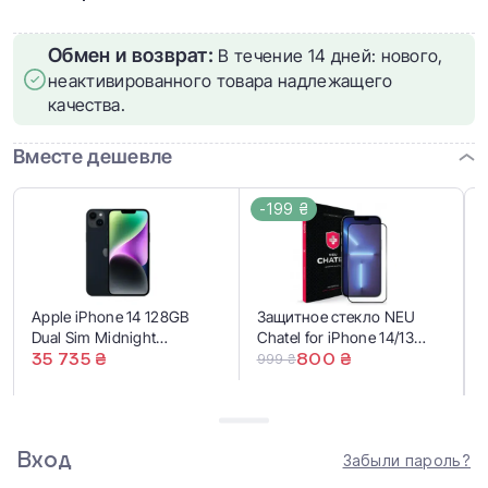
Обмен и возврат:
В течение 14 дней: нового,
неактивированного товара надлежащего
качества.
Вместе дешевле
-199 ₴
Apple iPhone 14 128GB
Защитное стекло NEU
Dual Sim Midnight
Chatel for iPhone 14/13
(MPU93)
35 735 ₴
Pro/13/16е
800 ₴
999 ₴
36 734 ₴
36 535 ₴
Вход
Забыли пароль?
Купить вместе