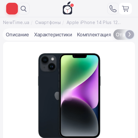
NewTime.ua
Смартфоны
Apple iPhone 14 Plus 128GB Dual Sim Midnight (MQ353)
Описание
Характеристики
Комплектация
Отзывы