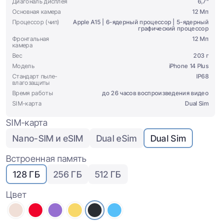
Диагональ дисплея
6,7"
Основная камера
12 Мп
Процессор (чип)
Apple A15 | 6-ядерный процессор | 5-ядерный
графический процессор
Фронтальная
12 Мп
камера
Вес
203 г
Модель
iPhone 14 Plus
Стандарт пыле-
IP68
влагозащиты
Время работы
до 26 часов воспроизведения видео
SIM-карта
Dual Sim
SIM-карта
Nano-SIM и eSIM
Dual eSim
Dual Sim
Встроенная память
128 ГБ
256 ГБ
512 ГБ
Цвет