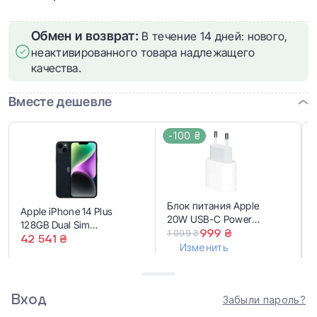
Обмен и возврат:
В течение 14 дней: нового,
неактивированного товара надлежащего
качества.
Вместе дешевле
-100 ₴
Блок питания Apple
Apple iPhone 14 Plus
20W USB-C Power
128GB Dual Sim
Adapter (MD3J4,
999 ₴
1 099 ₴
Midnight (MQ353)
42 541 ₴
MUVV3, MHJE3) EU
Изменить
43 640 ₴
43 540 ₴
Вход
Забыли пароль?
Купить вместе