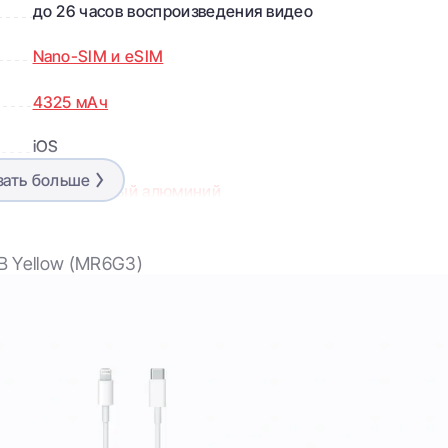
до 26 часов воспроизведения видео
Nano-SIM и eSIM
4325 мАч
iOS
зать больше
Авиационный алюминий
Lightning
GB Yellow (MR6G3)
Bluetooth 5.0
6,7"
2778×1284