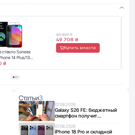
49 807 ₴
49 708 ₴
Купить вместе
 стекло Soneex
Appl
Phone 14 Plus/13
Yell
0 ₴
49 
Статьи
3
07.08.2026
Galaxy S26 FE: бюджетный
смартфон получит
интересный микс чипов от
07.08.2026
Exynos и Snapdragon
iPhone 18 Pro и складной