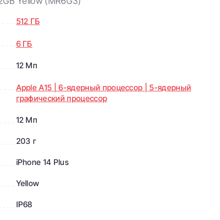
512GB Yellow (MR6G3)
512 ГБ
6 ГБ
12 Мп
Apple A15 | 6-ядерный процессор | 5-ядерный
графический процессор
12 Мп
203 г
iPhone 14 Plus
Yellow
IP68