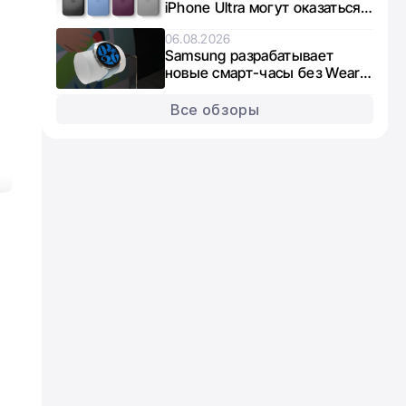
iPhone Ultra могут оказаться в
дефиците из-за нехватки
06.08.2026
памяти
Samsung разрабатывает
новые смарт-часы без Wear
OS: что известно о Galaxy
Aero
Все обзоры