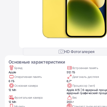
HD Фотогалерея
Основные характеристики
Бренд
Встроенная память
Apple
512 ГБ
Оперативная память
Диагональ дисплея
6 ГБ
6,7"
Основная камера
Процессор (чип)
12 Мп
Apple A15 | 6-ядерный проце
ядерный графический проц
Фронтальная камера
Вес
12 Мп
203 г
Модель
Стандарт пыле-влагоза