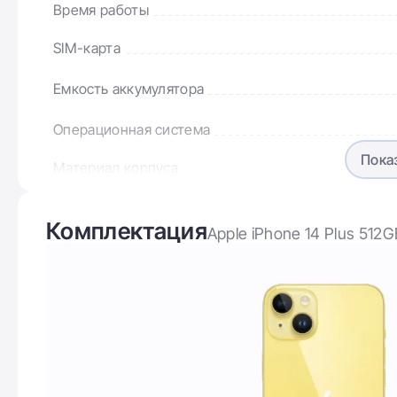
Время работы
SIM-карта
Емкость аккумулятора
Операционная система
Пока
Материал корпуса
Разъем зарядного устройства
Комплектация
Apple iPhone 14 Plus 512
Версия Bluetooth
Дисплей
Диагональ дисплея
Ваша
Разрешение дисплея