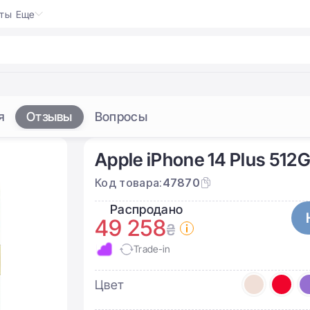
кты
Еще
o
я
Отзывы
Вопросы
Apple iPhone 14 Plus 512
Код товара:
47870
Распродано
49 258
₴
Trade-in
Цвет