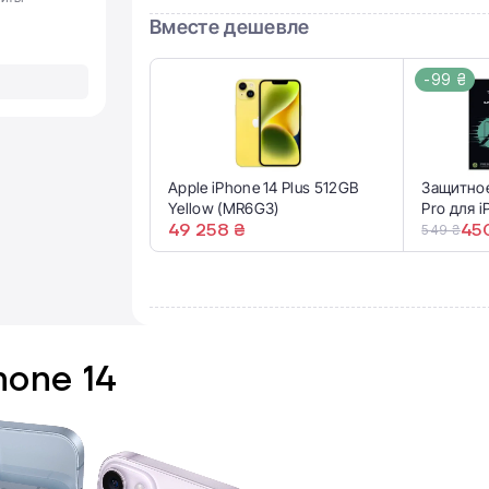
Вместе дешевле
-99 ₴
Apple iPhone 14 Plus 512GB
Защитное
Yellow (MR6G3)
Pro для i
49 258 ₴
Pro Max
45
549 ₴
hone 14