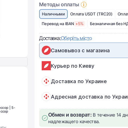
Методы оплаты
Наличными
Оплата USDT (TRC20)
Опла
Перевод на IBAN
+5%
Безналичная без Н
Доставка:
Оберіть місто
Самовывоз с магазина
Курьер по Киеву
Доставка по Украине
Адресная доставка по Украи
ссор | 5-
ессор
Обмен и возврат:
В течение 14 дн
надлежащего качества.
щиты