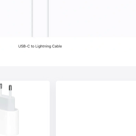
60 Гц
OLED