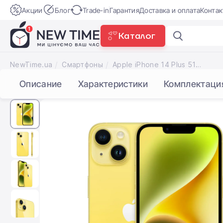
Акции
Блог
Trade-in
Гарантия
Доставка и оплата
Конта
Каталог
XGIMI M
NewTime.ua
Смартфоны
Apple iPhone 14 Plus 512GB Yellow (MR6G3)
Описание
Характеристики
Комплектаци