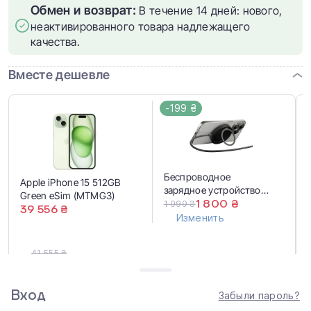
Обмен и возврат:
В течение 14 дней: нового,
неактивированного товара надлежащего
качества.
Вместе дешевле
-199 ₴
Беспроводное
Apple iPhone 15 512GB
зарядное устройство
Green eSim (MTMG3)
SnapStand Qi2 - Black
1 800 ₴
1 999 ₴
39 556 ₴
(SNST-QI2-BLK)
Изменить
41 555 ₴
41 356 ₴
Купить вместе
Вход
Забыли пароль?