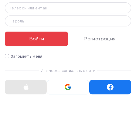
Телефон или e-mail
Пароль
Новый дизайн и характеристики iPhone
15 и iPhone 15 Plus
Войти
Регистрация
iPhone 15 и iPhone 15 Plus с первым цветным задним
стеклом с потрясающей текстурированной матовой
Запомнить меня
поверхностью и новым контурным краем на
алюминиевом корпусе. Обе модели обладают
Или через социальные сети
динамичным островом и усовершенствованной
системой камер, разработанной, чтобы помочь
пользователям делать фантастические фотографии
повседневных моментов своей жизни. Мощная
основная камера на 48 МП позволяет делать
фотографии со сверхвысоким разрешением и новую
опцию 2x Telephoto, которая дает пользователям три
уровня оптического масштабирования – как третья
камера.