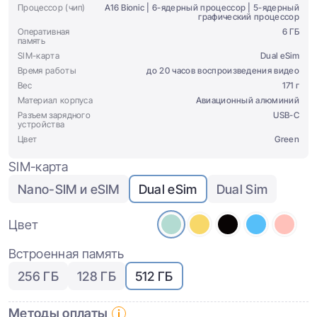
Процессор (чип)
A16 Bionic | 6-ядерный процессор | 5-ядерный
графический процессор
Оперативная
6 ГБ
память
SIM-карта
Dual eSim
Время работы
до 20 часов воспроизведения видео
Вес
171 г
Материал корпуса
Авиационный алюминий
Разъем зарядного
USB-C
устройства
Цвет
Green
SIM-карта
Nano-SIM и eSIM
Dual eSim
Dual Sim
Цвет
Встроенная память
256 ГБ
128 ГБ
512 ГБ
Методы оплаты