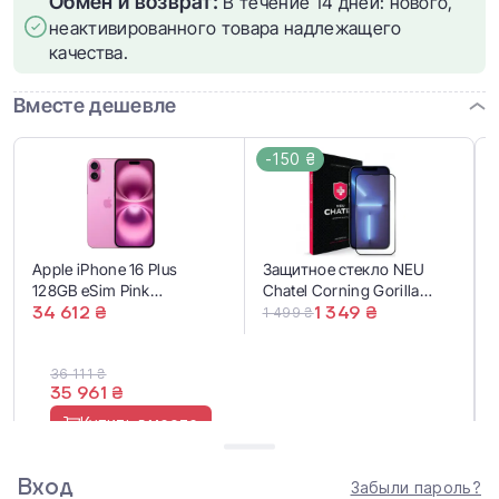
Обмен и возврат:
В течение 14 дней: нового,
неактивированного товара надлежащего
качества.
Вместе дешевле
-150 ₴
Apple iPhone 16 Plus
Защитное стекло NEU
128GB eSim Pink
Chatel Corning Gorilla
(MXUV3)
34 612 ₴
Glass with Mesh для
1 349 ₴
1 499 ₴
iPhone 16 Plus/15 Plus
36 111 ₴
35 961 ₴
Купить вместе
Вход
Забыли пароль?