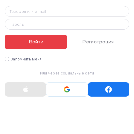
Телефон или e-mail
Пароль
Apple iPhone 16 Plus
Созданные для Apple Intelligence с совершенно новым
чипом A18, обе модели оснащены
Войти
Регистрация
усовершенствованным управлением камерой,
мощными обновлениями системы камеры, кнопкой
Запомнить меня
Action для быстрого доступа к полезным функциям и
значительно увеличенным временем автономной
Или через социальные сети
работы.