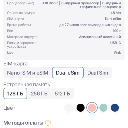
Процессор (чип)
A18 Bionic | 6-ядерный процессор | 6-ядерный
графический процессор
Основная камера
48 Мп
SIM-карта
Dual eSim
Время работы
до 27 часов воспроизведения видео
Вес
199 г
Материал корпуса
Авиационный алюминий
Разъем зарядного
USB-C
устройства
Цвет
Pink
SIM-карта
Nano-SIM и eSIM
Dual eSim
Dual Sim
Встроенная память
128 ГБ
256 ГБ
512 ГБ
Цвет
Методы оплаты