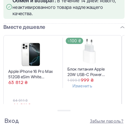
Обмен и возврат:
В течение 14 дней: нового,
неактивированного товара надлежащего
качества.
Вместе дешевле
-100 ₴
Блок питания Apple
Apple iPhone 16 Pro Max
20W USB-C Power
512GB eSim White
Adapter (MD3J4,
999 ₴
1 099 ₴
Titanium (MYW83)
63 812 ₴
MUVV3, MHJE3) EU
Изменить
64 911 ₴
64 811 ₴
Купить вместе
Вход
Забыли пароль?