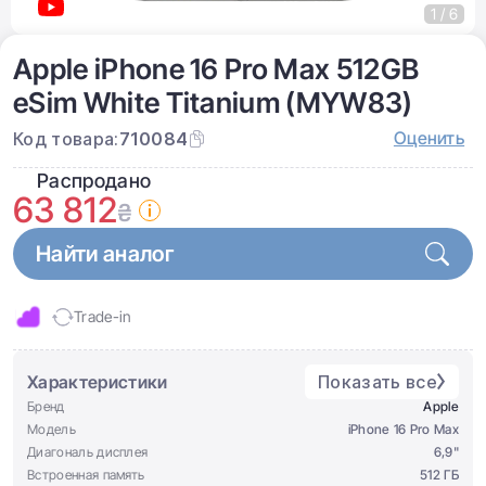
1 / 6
Apple iPhone 16 Pro Max 512GB
eSim White Titanium (MYW83)
Оценить
Код товара:
710084
Распродано
63 812
₴
Найти аналог
Trade-in
Характеристики
Показать все
Бренд
Apple
Модель
iPhone 16 Pro Max
Диагональ дисплея
6,9"
Встроенная память
512 ГБ