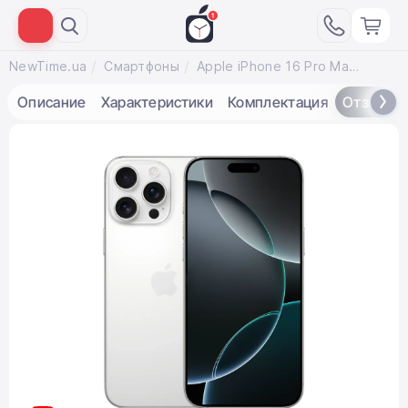
NewTime.ua
Смартфоны
Apple iPhone 16 Pro Max 512GB eSim White Titanium (MYW83)
Описание
Характеристики
Комплектация
Отзывы