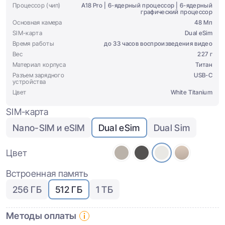
Процессор (чип)
A18 Pro | 6-ядерный процессор | 6-ядерный
графический процессор
Основная камера
48 Мп
SIM-карта
Dual eSim
Время работы
до 33 часов воспроизведения видео
Вес
227 г
Материал корпуса
Титан
Разъем зарядного
USB-C
устройства
Цвет
White Titanium
SIM-карта
Nano-SIM и eSIM
Dual eSim
Dual Sim
Цвет
Встроенная память
256 ГБ
512 ГБ
1 ТБ
Методы оплаты