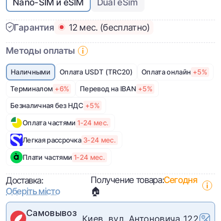
Nano-SIM и eSIM
Dual eSim
Гарантия
12 мес. (бесплатно)
Методы оплаты
Наличными
Оплата USDT (TRC20)
Оплата онлайн
+5%
Терминалом
+6%
Перевод на IBAN
+5%
Безналичная без НДС
+5%
Оплата частями
1-24 мес.
Легкая рассрочка
3-24 мес.
Плати частями
1-24 мес.
Получение товара:
Сегодня
Доставка:
Оберіть місто
🏠
Самовывоз
Киев, вул. Антоновича 122