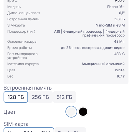
Бренд
Apple
Модель
iPhone 16e
Диагональ дисплея
6,1"
Встроенная память
128 ГБ
SIM-карта
Nano-SIM и eSIM
Процессор (чип)
A18 | 6-ядерный процессор | 4-ядерный
графический процессор
Основная камера
48 Мп
Время работы
до 26 часов воспроизведения видео
Разъем зарядного
USB-C
устройства
Материал корпуса
Авиационный алюминий
Цвет
White
Вес
167 г
Встроенная память
128 ГБ
256 ГБ
512 ГБ
Цвет
SIM-карта