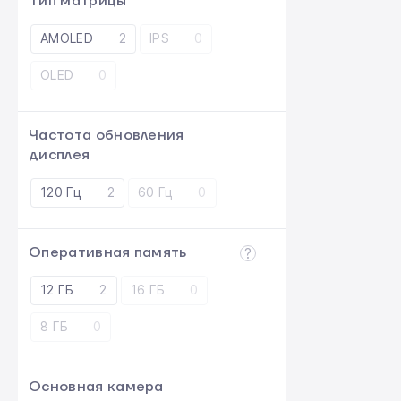
Тип матрицы
AMOLED
2
IPS
0
OLED
0
Частота обновления
дисплея
120 Гц
2
60 Гц
0
Оперативная память
12 ГБ
2
16 ГБ
0
8 ГБ
0
Основная камера