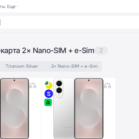
кты
Еще
te Pro
-карта 2× Nano-SIM + e-Sim
2
Titanium Silver
2× Nano-SIM + e-Sim