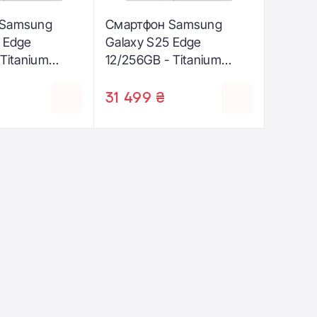
 Samsung
Смартфон Samsung
 Edge
Galaxy S25 Edge
 Titanium
12/256GB - Titanium
M-S937BZSG)
Silver (SM-S937BZSD)
31 499 ₴