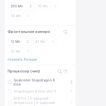
200 Мп
2
10 Мп
0
50 Мп
0
Фронтальная камера
12 Мп
2
42 Мп
0
32 Мп
0
показать больше
Процессор (чип)
Qualcomm Snapdragon 8
2
Elite
0
Snapdragon 8 Elite Gen 5
A19 Pro | 6-ядерный
0
процессор | 6-ядерный