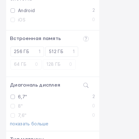
2
Android
0
iOS
Встроенная память
256 ГБ
1
512 ГБ
1
64 ГБ
0
128 ГБ
0
Диагональ дисплея
2
6,7"
0
8"
0
7,6"
показать больше