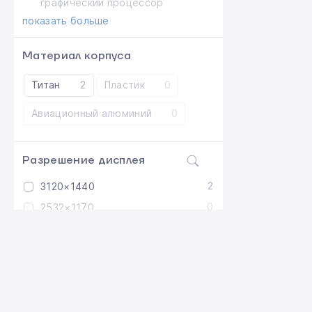
графический процессор
показать больше
Материал корпуса
Титан
2
Пластик
0
Авиационный алюминий
0
Разрешение дисплея
2
3120×1440
0
2532×1170
0
2688×1242
показать больше
Разъем зарядного
устройства