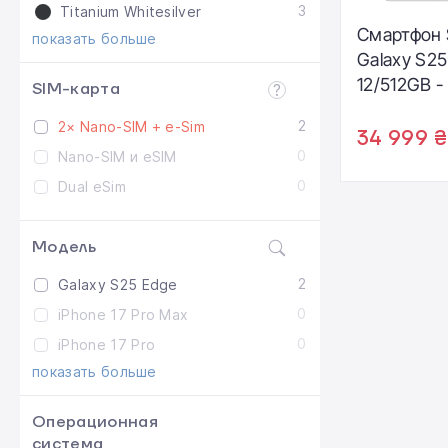
3
Titanium Whitesilver
Смартфон
показать больше
Galaxy S25
12/512GB -
SIM-карта
Silver (S
2
2× Nano-SIM + e-Sim
34 999 ₴
0
Nano-SIM и eSIM
0
Dual eSim
Модель
2
Galaxy S25 Edge
0
iPhone 17 Pro Max
0
iPhone 17 Pro
показать больше
Операционная
система