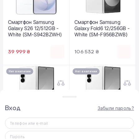
Смартфон Samsung
Смартфон Samsung
Galaxy S26 12/512GB -
Galaxy Fold6 12/256GB -
White (SM-S942BZWH)
White (SM-F956BZWB)
39 999 ₴
106 532 ₴
Нет в наличии
Нет в наличии
Вход
Забыли пароль?
Смартфон Samsung
Смартфон Samsung
Телефон или e-mail
Galaxy Fold6 12/512GB -
Galaxy Fold6 12/1TB -
White (SM-F956BZWC)
White (SM-F956BZWN)
Пароль