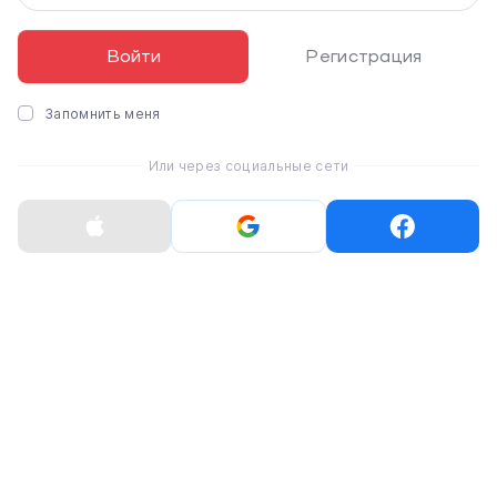
63 999 ₴
123 388 ₴
Войти
Регистрация
Запомнить меня
Или через социальные сети
ВЫДАЧА ТОВАРА
Самовывоз
Доставка по Киеву
Доставка по Украине Новой почтой
ГАРАНТИЯ
100% гарантийное обслуживание