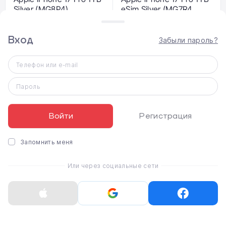
Silver (MG8P4)
eSim Silver (MG7R4,
MG8D4)
Вход
Забыли пароль?
79 485 ₴
77 246 ₴
Телефон или e-mail
Пароль
Войти
Регистрация
Запомнить меня
Apple iPhone 17 Pro 1TB
Apple iPhone 17 Pro 1TB
Или через социальные сети
Deep Blue (MG8R4)
eSim Deep Blue
(MG7U4, MG8F4)
77 917 ₴
75 678 ₴