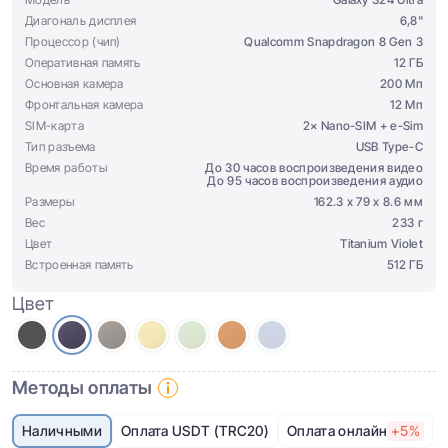
Диагональ дисплея
6,8"
Процессор (чип)
Qualcomm Snapdragon 8 Gen 3
Оперативная память
12 ГБ
Основная камера
200 Мп
Фронтальная камера
12 Мп
SIM-карта
2× Nano-SIM + e-Sim
Тип разъема
USB Type-C
Время работы
До 30 часов воспроизведения видео
До 95 часов воспроизведения аудио
Размеры
162.3 х 79 х 8.6 мм
Вес
233 г
Цвет
Titanium Violet
Встроенная память
512 ГБ
Цвет
Методы оплаты
Наличными
Оплата USDT (TRC20)
Оплата онлайн
+5%