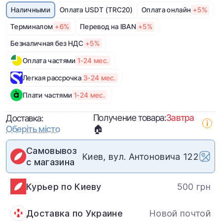
Наличными
Оплата USDT (TRC20)
Оплата онлайн
+5%
Терминалом
+6%
Перевод на IBAN
+5%
Безналичная без НДС
+5%
Оплата частями
1-24 мес.
Легкая рассрочка
3-24 мес.
Плати частями
1-24 мес.
Получение товара:
Завтра
Доставка:
Оберіть місто
🏠
Самовывоз
Киев, вул. Антоновича 122
с магазина
Курьер по Киеву
500 грн
Доставка по Украине
Новой почтой