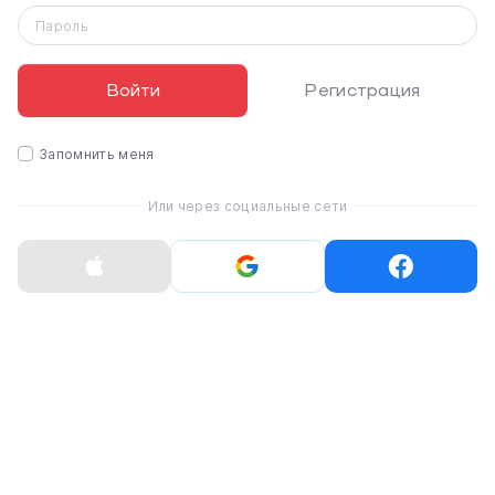
Пароль
Войти
Регистрация
Запомнить меня
Или через социальные сети
Изысканный дизайн нового уровня
Ambient Island — новое видение камеры
Обновленный модуль камеры Ambient Island
объединяет объективы в единый гармоничный
элемент. Такой подход создаёт современный, цельный
вид и подчёркивает премиальный характер
устройства.