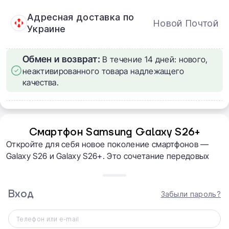
Адресная доставка по
Новой Почтой
Украине
Обмен и возврат:
В течение 14 дней: нового,
неактивированного товара надлежащего
качества.
Смартфон Samsung Galaxy S26+
Откройте для себя новое поколение смартфонов —
Galaxy S26 и Galaxy S26+. Это сочетание передовых
возможностей искусственного интеллекта, высокой
производительности и продуманного дизайна с
плавными закругленными углами. Смартфоны не
Вход
Забыли пароль?
только выглядят стильно, но и идеально лежат в руке,
обеспечивая комфорт каждый день.
Телефон или e-mail