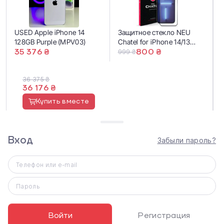
USED Apple iPhone 14
Защитное стекло NEU
128GB Purple (MPV03)
Chatel for iPhone 14/13
35 376 ₴
Pro/13/16е
800 ₴
999 ₴
36 375 ₴
36 176 ₴
Купить вместе
Вход
Забыли пароль?
Телефон или e-mail
✨ Зовнішній стан - 10/10 (новий)
Пароль
?Стан акумулятора - 100% (2 цикли)
Войти
Регистрация
?Гарантія - 10 місяців