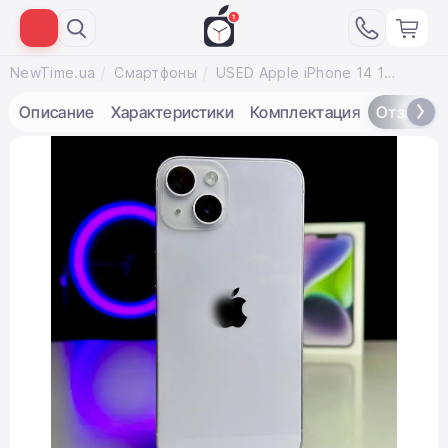
NewTime.ua
Смартфоны
USED Apple iPhone 14 128GB Purple (MPV03)
Описание
Характеристики
Комплектация
Отзывы