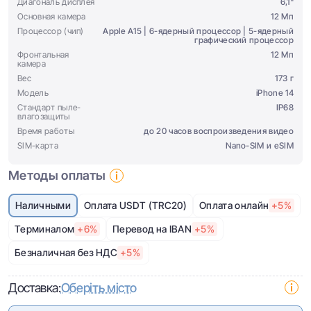
Диагональ дисплея
6,1"
Основная камера
12 Мп
Процессор (чип)
Apple A15 | 6-ядерный процессор | 5-ядерный
графический процессор
Фронтальная
12 Мп
камера
Вес
173 г
Модель
iPhone 14
Стандарт пыле-
IP68
влагозащиты
Время работы
до 20 часов воспроизведения видео
SIM-карта
Nano-SIM и eSIM
Методы оплаты
Наличными
Оплата USDT (TRC20)
Оплата онлайн
+5%
Терминалом
+6%
Перевод на IBAN
+5%
Безналичная без НДС
+5%
Доставка:
Оберіть місто