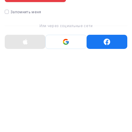
➡️Активований - 08.08.2023
Запомнить меня
? Комплект - повний
Или через социальные сети
?
Ціна: 790$ (30 199 грн)
Характеристики
USED Apple iPhone 14 128GB Purple (MPV03)
Встроенная память
128 ГБ
Оперативная память
6 ГБ
Основная камера
12 Мп
Процессор (чип)
Apple A15 | 6-ядерный процессор | 5-ядерный
графический процессор