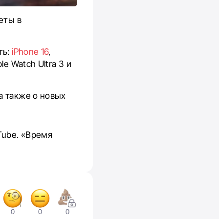
еты в
ть:
iPhone 16
,
ple Watch Ultra 3 и
а также о новых
Tube. «Время
0
0
0