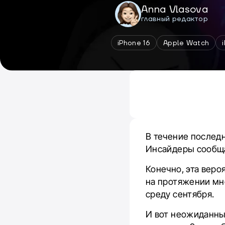
Anna Vlasova
главный редактор
iPhone 16
Apple Watch
В течение последн
Инсайдеры сообщал
Конечно, эта веро
на протяжении мн
среду сентября.
И вот неожиданный