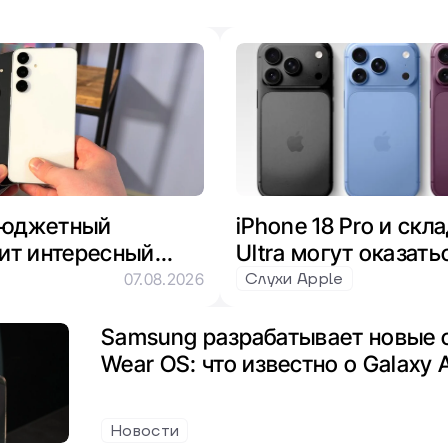
 бюджетный
iPhone 18 Pro и скл
ит интересный
Ultra могут оказать
xynos и
из-за нехватки пам
Слухи Apple
07.08.2026
Samsung разрабатывает новые 
Wear OS: что известно о Galaxy 
Новости