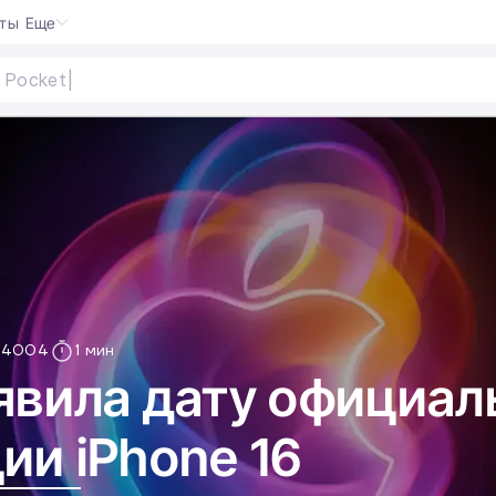
кты
Еще
14004
1 мин
явила дату официал
ии iPhone 16