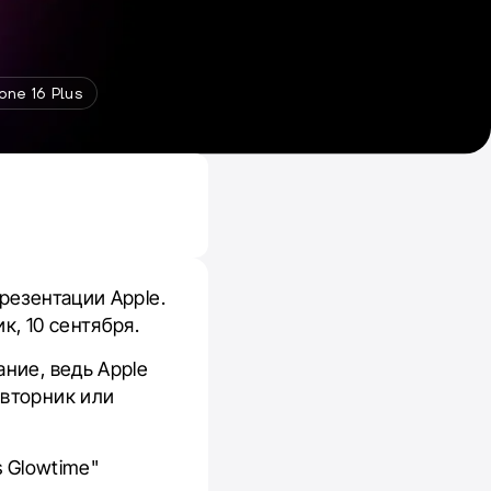
one 16 Plus
резентации Apple.
к, 10 сентября.
ние, ведь Apple
 вторник или
s Glowtime"