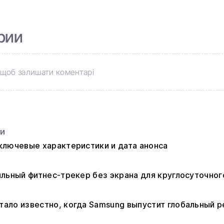
рии
щоб залишати коментарі
ьи
: ключевые характеристики и дата анонса
стильный фитнес-трекер без экрана для круглосуточно
 стало известно, когда Samsung выпустит глобальный р