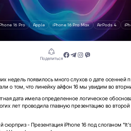
iPhone 16 Pro
Apple
iPhone 16 Pro Max
AirPods 4
iPh
Поделиться
их недель появилось много слухов о дате осенней п
и о том, что линейку айфон 16 мы увидим во вторни
ятная дата имела определенное логическое обоснова
огих лет проводила главную презентацию во второй
 сюрприз - Презентация iPhone 16 под слоганом "It'