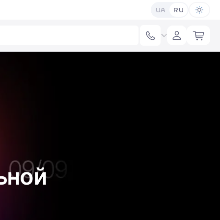
UA
RU
ьной