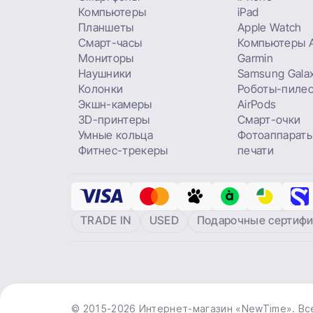
Компьютеры
iPad
Планшеты
Apple Watch
Смарт-часы
Компьютеры A
Мониторы
Garmin
Наушники
Samsung Gala
Колонки
Роботы-пиле
Экшн-камеры
AirPods
3D-принтеры
Смарт-очки
Умные кольца
Фотоаппараты
Фитнес-трекеры
печати
TRADE IN
USED
Подарочные сертифи
© 2015-2026 Интернет-магазин «NewTime». Вс