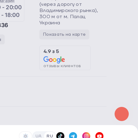
магазин
(через дорогу от
 - 20:00
Владимирского рынка),
 - 18:00
300 м от м. Палац
Украина
336
Показать на карте
ы
4.9
з
5
отзывы клиентов
UA
RU