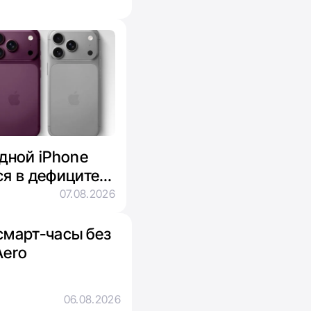
адной iPhone
ся в дефиците
яти
07.08.2026
смарт-часы без
Aero
06.08.2026