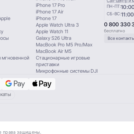
Сall-центр и 
iPhone 17 Pro
ПН-ПТ:
10:00
iPhone 17 Air
СБ-ВС:
11:00
pple
iPhone 17
0 800 330 
Apple Watch Ultra 3
бесплатно
xy
Apple Watch 11
сосы
Galaxy S26 Ultra
Все контакт
MacBook Pro M5 Pro/Max
MacBook Air M5
 мгновенной
Стационарные игровые
приставки
Микрофонные системы DJI
каты
е права защищены.