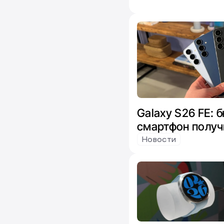
Galaxy S26 FE:
смартфон получ
микс чипов от E
Новости
Snapdragon