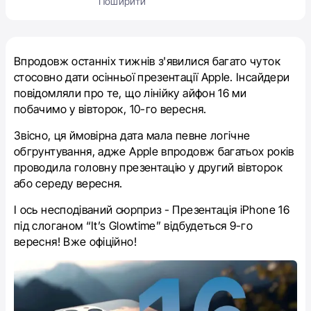
Поширити
Впродовж останніх тижнів з'явилися багато чуток
стосовно дати осінньої презентації Apple. Інсайдери
повідомляли про те, що лінійку айфон 16 ми
побачимо у вівторок, 10-го вересня.
Звісно, ця ймовірна дата мала певне логічне
обгрунтування, адже Apple впродовж багатьох років
проводила головну презентацію у другий вівторок
або середу вересня.
І ось несподіваний сюрприз - Презентація iPhone 16
під слоганом “It’s Glowtime” відбудеться 9-го
вересня! Вже офіційно!