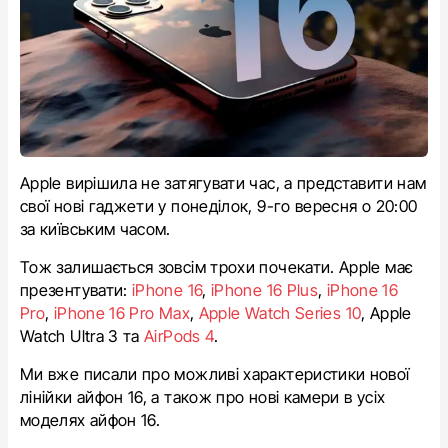
Apple вирішила не затягувати час, а представити нам
свої нові гаджети у понеділок, 9-го вересня о 20:00
за київським часом.
Тож залишається зовсім трохи почекати. Apple має
презентувати:
iPhone 16
,
iPhone 16 Plus
,
iPhone 16
Pro
,
iPhone 16 Pro Max
,
Apple Watch Series 10
, Apple
Watch Ultra 3 та
AirPods 4
.
Ми вже писали про можливі характеристики нової
лінійки айфон 16, а також про нові камери в усіх
моделях айфон 16.