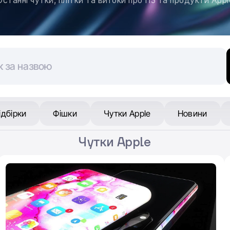
Останні чутки, плітки та витоки про ПЗ та продукти Appl
ідбірки
Фішки
Чутки Apple
Новини
Чутки Apple