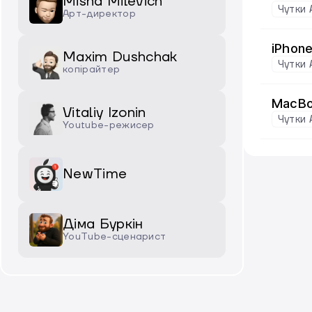
Misha Milevich
Чутки 
Арт-директор
iPhone
Maxim Dushchak
Чутки 
копірайтер
MacBo
Vitaliy Izonin
Чутки 
Youtube-режисер
NewTime
Діма Буркін
YouTube-сценарист