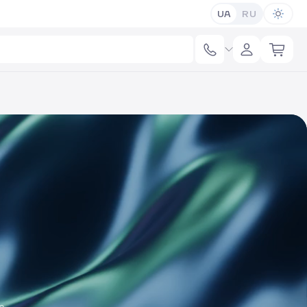
UA
RU