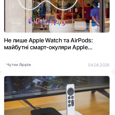
Не лише Apple Watch та AirPods:
майбутні смарт-окуляри Apple
отримають функції для здоров'я та
тренувань
Чутки Apple
04.08.2026