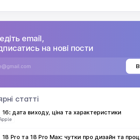
едіть email,
дписатись на нові пости
В
ярні статті
e 16: дата виходу, ціна та характеристики
Apple
 18 Pro та 18 Pro Max: чутки про дизайн та про