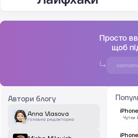
Просто вв
щоб пі
Попул
Автори блогу
iPhon
Anna Vlasova
Чутки 
головна редакторка
iPhone