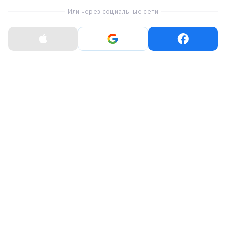
спортивных тренировок и могут мониторить
Или через социальные сети
сердечный ритм. Кроме того, совместимы как с
iPhone, так и со смартфонами Android.
Цена Powerbeats Pro 2
На официальном сайте Apple заказать наушники
Павербитс Про 2 предлагают по цене 249,99$. Они
появится в продаже в четверг, 13 февраля.
Интернет-магазин NewTime уже принимает заказы
на новинку.
Оцените статью