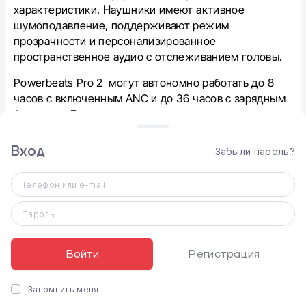
характеристики. Наушники имеют активное
шумоподавление, поддерживают режим
прозрачности и персонализированное
пространственное аудио с отслеживанием головы.
Powerbeats Pro 2 могут автономно работать до 8
часов с включенным ANC и до 36 часов с зарядным
футляром. Если не включать активное
шумоподавление, наушники обеспечат 10 часов или
45 часов воспроизведения с зарядным кейсом.
Вход
Забыли пароль?
Можно продлить прослушивание на полтора часа с
помощью 5-минутной зарядки.
Телефон или e-mail
Пароль
Преимущества
Войти
Регистрация
Беспроводные наушники Powerbeats Pro 2 имеют
продуманный компактный дизайн и превосходные
аудио характеристики, включая активное
Запомнить меня
шумоподавление. Они идеально подходят для