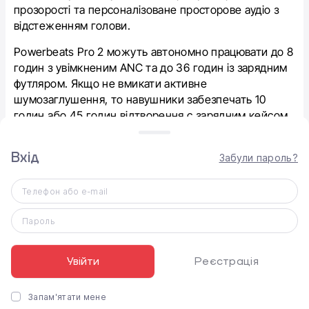
прозорості та персоналізоване просторове аудіо з
відстеженням голови.
Powerbeats Pro 2 можуть автономно працювати до 8
годин з увімкненим ANC та до 36 годин із зарядним
футляром. Якщо не вмикати активне
шумозаглушення, то навушники забезпечать 10
годин або 45 годин відтворення с зарядним кейсом.
Можна подовжити прослуховування на півтори
години за допомогою 5-хвилинної зарядки.
Вхід
Забули пароль?
Переваги
Телефон або e-mail
Пароль
Бездротові навушники Powerbeats Pro 2 мають
продуманий компактний дизайн та чудові аудіо
характеристики, зокрема активне шумозаглушення.
Увійти
Реєстрація
Вони ідеально підходять для спортивних тренувань і
можуть моніторити серцевий ритм. Крім того
Запам'ятати мене
єʼсумісними як з iPhone, так і зі смартфонами