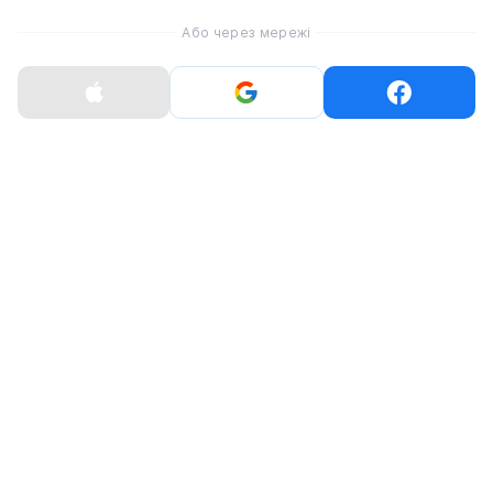
Android.
Або через мережі
Ціна Powerbeats Pro 2
На офіційному сайті Apple замовити навушники
Павербітс Про 2 пропонують за ціною 249,99$. Вони
з'явиться в продажу у четвер, 13 лютого.
Інтернет-магазин NewTime вже приймає
замовлення на новинку.
Оцініть статтю
0
0
0
0
0