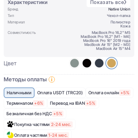
Характеристики
Показать все
Бренд
Native Union
Тип
Чехол-папка
Материал
Полиэстер
Кожа
Совместимость
MacBook Pro 16,2" M5
MacBook Pro 16,2" [M1 - M4]
MacBook Pro 16" 2019 года
MacBook Air 15" [M2 - M3]
MacBook Air 15" M4
Цвет
Методы оплаты
Наличными
Оплата USDT (TRC20)
Оплата онлайн
+5%
Терминалом
+6%
Перевод на IBAN
+5%
Безналичная без НДС
+5%
Покупка частями
2-24 мес.
Оплата частями
1-24 мес.