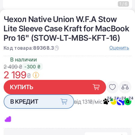
1 / 6
Чехол Native Union W.F.A Stow
Lite Sleeve Case Kraft for MacBook
Pro 16" (STOW-LT-MBS-KFT-16)
Оценить
Код товара:
89368.3
В наличии
2 499 ₴
-300 ₴
2 199
₴
КУПИТЬ
24
24
24
24
В КРЕДИТ
від 131
₴/міс