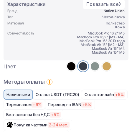
Характеристики
Показать все
Бренд
Native Union
Тип
Чехол-папка
Материал
Полиэстер
Кожа
Совместимость
MacBook Pro 16,2" M5
MacBook Pro 16,2" [M1 - M4]
MacBook Pro 16" 2019 года
MacBook Air 15" [M2 - M3]
MacBook Air 15" M4
MacBook Air 15" M5
Цвет
Методы оплаты
Наличными
Оплата USDT (TRC20)
Оплата онлайн
+5%
Терминалом
+6%
Перевод на IBAN
+5%
Безналичная без НДС
+5%
Покупка частями
2-24 мес.