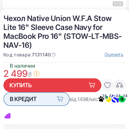
1 / 5
Чехол Native Union W.F.A Stow
Lite 16" Sleeve Case Navy for
MacBook Pro 16" (STOW-LT-MBS-
NAV-16)
Оценить
Код товара:
7131140
В наличии
2 499
₴
КУПИТЬ
24
24
24
24
В КРЕДИТ
від 149
₴/міс