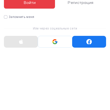
Войти
Регистрация
Запомнить меня
Или через социальные сети
Изысканная ежедневная защита
Внешняя часть изготовлена ​​из стойкого к износу
текстиля и внутренней части из переработанной
подложки для защиты от износа, а также
водоотталкивающая молния и полотняное покрытие
для дополнительного ухода. WFA обновляет легкую
защиту с минималистичным дизайном и яркими
цветными контрастами, чтобы повысить ежедневную
защиту в простом, но впечатляющем стиле.