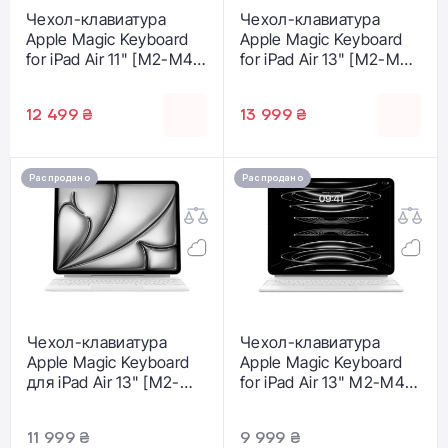
Чехол-клавиатура
Чехол-клавиатура
Apple Magic Keyboard
Apple Magic Keyboard
for iPad Air 11" [M2-M4]
for iPad Air 13" [M2-M4]
& iPad Air [4th and 5th
- Black - German
generation] - Black -
(MGYY4D/A)
12 499 ₴
13 999 ₴
German (MGYX4D/A)
Распродано
Распродано
Чехол-клавиатура
Чехол-клавиатура
Apple Magic Keyboard
Apple Magic Keyboard
для iPad Air 13" [M2-
for iPad Air 13" M2-M4 &
M4] - White - German
iPad Pro 12.9" 3st - 6th
(MDFW4D/A)
generation- German -
11 999 ₴
9 999 ₴
White (MJQL3D/A)