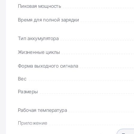
Пиковая мощность
Время для полной зарядки
Тип аккумулятора
Жизненные циклы
Форма выходного сигнала
Вес
Размеры
Мгновенный переход
Рабочая температура
на резерв — комфорт
Приложение
без перебоев