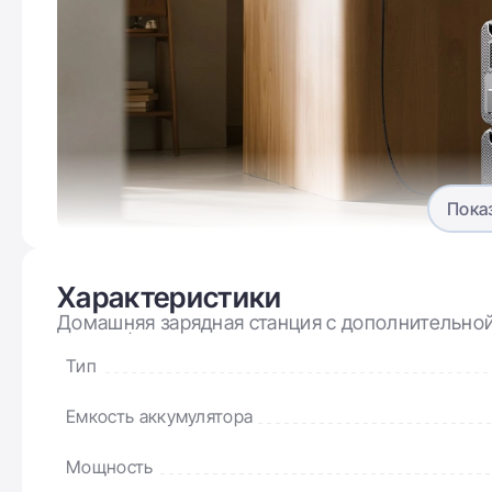
Пока
Больше экономии благо
Характеристики
вне пи
Домашняя зарядная станция с дополнительной
Накопляйте электроэнергию, когда тарифы минимал
Backup | 5120Wh 3000W (AC300+B500K)
Тип
позволяет значительно снизить коммунальные расх
наибольшей потребности.
Емкость аккумулятора
Мощность