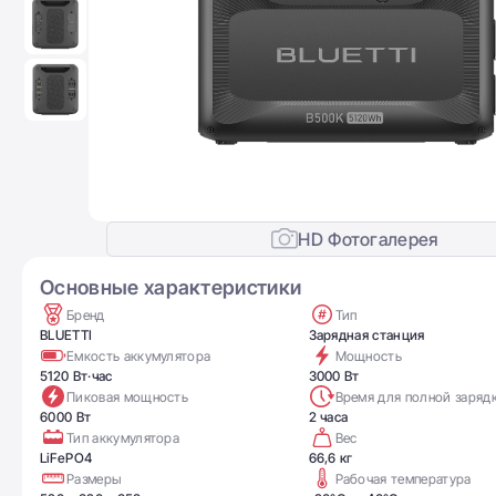
HD Фотогалерея
Основные характеристики
Бренд
Тип
BLUETTI
Зарядная станция
Емкость аккумулятора
Мощность
5120 Вт·час
3000 Вт
Пиковая мощность
Время для полной заряд
6000 Вт
2 часа
Тип аккумулятора
Вес
LiFePO4
66,6 кг
Размеры
Рабочая температура