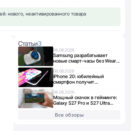
ей: нового, неактивированного товара
Статьи
3
06.08.2026
Samsung разрабатывает
новые смарт-часы без Wear
OS: что известно о Galaxy
е
06.08.2026
Aero
iPhone 20: юбилейный
смартфон получит
увеличенные дисплеи
06.08.2026
Мощный скачок в гейминге:
Galaxy S27 Pro и S27 Ultra
получат графику нового
поколения
Все обзоры