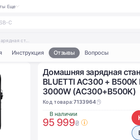
кты
Еще
USB
|
Домашняя зарядная станция с дополнительной батареей BLUETTI AC300 + B500K Home Battery Backup | 5120Wh 3000W (AC300+B500K)
я
Инструкция
Отзывы
Вопросы
Домашняя зарядная стан
BLUETTI AC300 + B500K 
3000W (AC300+B500K)
Код товара:
7133964
В наличии
95 999
₴