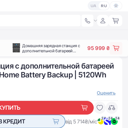
UA
RU
Домашняя зарядная станция с
95 999 ₴
дополнительной батареей
BLUETTI AC300 + B500K Home
Battery Backup | 5120Wh 3000W
ция с дополнительной батареей
(AC300+B500K)
Home Battery Backup | 5120Wh
Оценить
КУПИТЬ
24
24
24
В КРЕДИТ
від 5 714
₴/міс