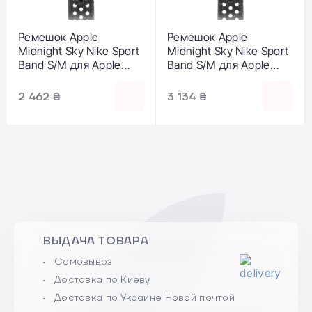
Ремешок Apple
Ремешок Apple
Midnight Sky Nike Sport
Midnight Sky Nike Sport
Band S/M для Apple
Band S/M для Apple
Watch 38/40/41/42mm
Watch 38/40/41/42mm
(MUUN3)
(MC1X4, MYJP3)
2 462 ₴
3 134 ₴
ВЫДАЧА ТОВАРА
Самовывоз
Доставка по Киеву
Доставка по Украине Новой почтой