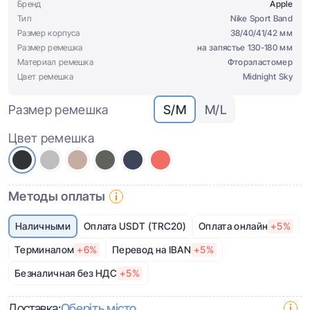
Бренд
Apple
Тип
Nike Sport Band
Размер корпуса
38/40/41/42 мм
Размер ремешка
на запястье 130-180 мм
Материал ремешка
Фторэластомер
Цвет ремешка
Midnight Sky
Размер ремешка
S/M
M/L
Цвет ремешка
Методы оплаты
Наличными
Оплата USDT (TRC20)
Оплата онлайн
+5%
Терминалом
+6%
Перевод на IBAN
+5%
Безналичная без НДС
+5%
Доставка:
Оберіть місто