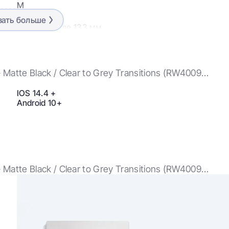
М
зать больше
Петля к петле 133 мм
Высота линзы 40,6 мм
Ширина моста 50-22 мм.
Длина дужки 150 мм
Matte Black / Clear to Grey Transitions (RW4009
Matte Black
IOS 14.4 +
Clear to Grey
Android 10+
Transitions® Light to Dark
Смарт-очки
Headliner
Matte Black / Clear to Grey Transitions (RW4009
Фото: 3024x4032