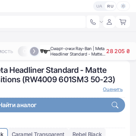
UA
RU
Смарт-очки Ray-Ban | Meta
мость
Отзывы
Вопросы
28 205 ₴
Headliner Standard - Matte
Black / Clear to Grey
Transitions (RW4009
a Headliner Standard - Matte
601SM3 50-23)
ansitions (RW4009 601SM3 50-23)
Оценить
Найти аналог
ck
Caramel Transparent
Rebel Black