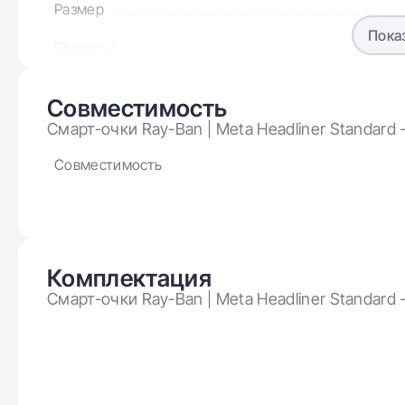
Размер
Пока
Размеры
Совместимость
Смарт-очки Ray-Ban | Meta Headliner Standard - 
Цвет корпуса
601SM3 50-23)
Совместимость
Цвет линз
Тип линзы
Тип устройства
Комплектация
Оправа
Смарт-очки Ray-Ban | Meta Headliner Standard - 
601SM3 50-23)
Дисплей
Разрешение дисплея