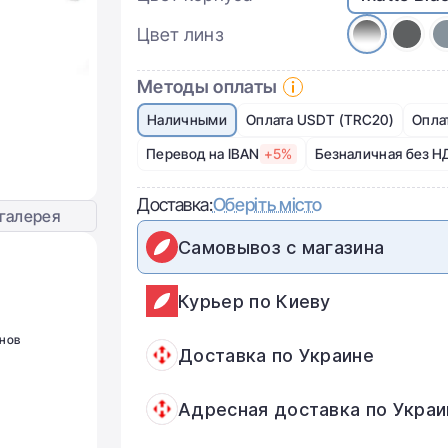
Цвет линз
Методы оплаты
Наличными
Оплата USDT (TRC20)
Опла
Перевод на IBAN
+5%
Безналичная без Н
Доставка:
Оберіть місто
галерея
Самовывоз с магазина
Курьер по Киеву
нов
Доставка по Украине
Адресная доставка по Украи