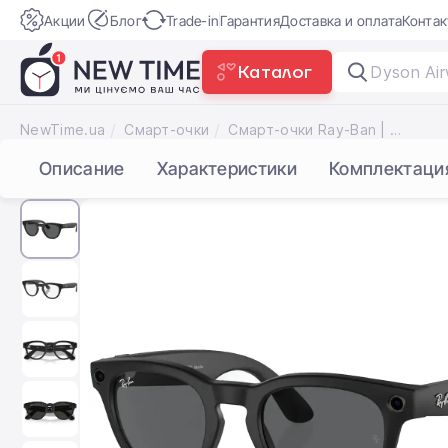
Акции
Блог
Trade-in
Гарантия
Доставка и оплата
Конта
Каталог
тре
|
NewTime.ua
Смарт-очки
Смарт-очки Ray-Ban | Meta Headliner Standard - Matte Black / Clear to Grey Transitions (RW4009 601SM3 50-23)
Описание
Характеристики
Комплектаци