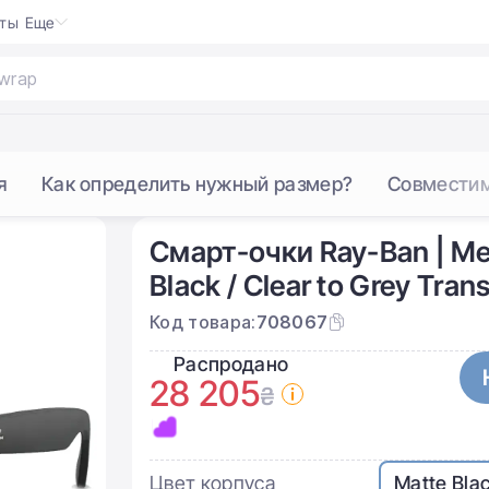
кты
Еще
я
Как определить нужный размер?
Совмести
Смарт-очки Ray-Ban | Met
Black / Clear to Grey Tr
Код товара:
708067
Распродано
28 205
₴
Цвет корпуса
Matte Bla