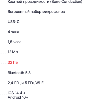
Костной проводимости (Bone Conduction)
шумной или ветряной среде. Все только для
ваших ушей благодаря улучшенному
Встроенный набор микрофонов
направленному звуку.
USB-C
4 часа
1,5 часа
12 Мп
32 ГБ
Bluetooth 5.3
и сообщения
2,4 ГГц и 5 ГГц Wi-Fi
на звонок. Кроме того, звоните и отправляйте сообщения
ия рук просто с помощью голоса.
IOS 14.4 +
Android 10+