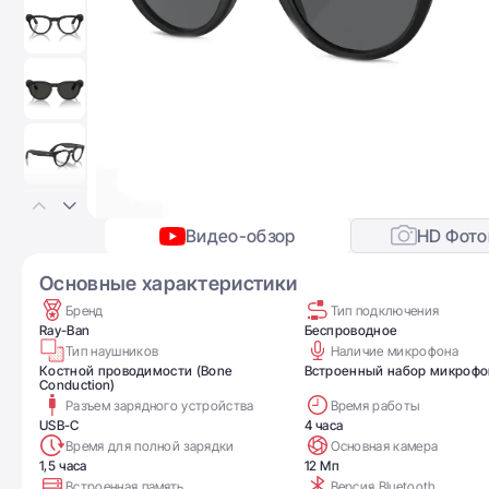
Видео-обзор
HD Фото
Основные характеристики
Бренд
Тип подключения
Ray-Ban
Беспроводное
Тип наушников
Наличие микрофона
Костной проводимости (Bone
Встроенный набор микрофо
Conduction)
Разъем зарядного устройства
Время работы
USB-C
4 часа
Время для полной зарядки
Основная камера
1,5 часа
12 Мп
Встроенная память
Версия Bluetooth