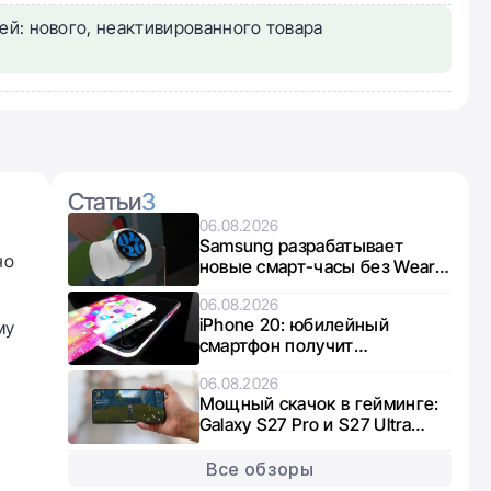
ей: нового, неактивированного товара
Статьи
3
06.08.2026
Samsung разрабатывает
но
новые смарт-часы без Wear
OS: что известно о Galaxy
06.08.2026
Aero
iPhone 20: юбилейный
му
смартфон получит
увеличенные дисплеи
06.08.2026
Мощный скачок в гейминге:
Galaxy S27 Pro и S27 Ultra
получат графику нового
поколения
Все обзоры