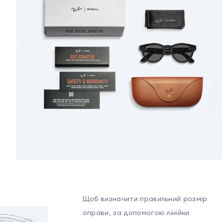
Видео: 1440x1920 Px @30 Fps
Зарядный кейс
До четырех часов работы от батареи, а
также изящный портативный зарядный
чехол, обеспечивающий до восьми
дополнительных зарядок в пути, означает,
что вы можете сосредоточиться на своем
дне без перерыва. Тонкий чехол
помещается в заднем кармане или сумке, а
интеллектуальная зарядка сохраняет и
продлевает срок службы аккумулятора.
Щоб визначити правильний розмір
оправи, за допомогою лінійки