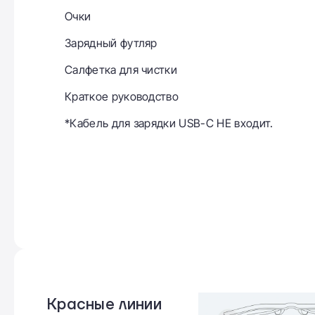
Очки
Зарядный футляр
Салфетка для чистки
Краткое руководство
*Кабель для зарядки USB-C НЕ входит.
Приложение Meta
Улучшенное приложение-спутник улучшает
впечатление от использования ваших
очков. Подключите несколько очков к
телефону и управляйте ими в одном
месте. Проверьте интерактивный обзор и
откройте для себя ключевые функции на
новой вкладке «Домашняя
Красные линии
страница». Добавьте специальные эффекты в