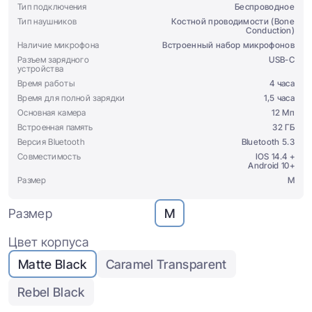
Тип подключения
Беспроводное
Тип наушников
Костной проводимости (Bone
Conduction)
Наличие микрофона
Встроенный набор микрофонов
Разъем зарядного
USB-C
устройства
Время работы
4 часа
Время для полной зарядки
1,5 часа
Основная камера
12 Мп
Встроенная память
32 ГБ
Версия Bluetooth
Bluetooth 5.3
Совместимость
IOS 14.4 +
Android 10+
Размер
М
Размер
М
Цвет корпуса
Matte Black
Caramel Transparent
Rebel Black