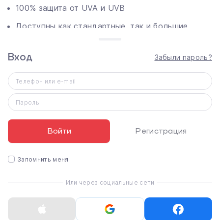
100% защита от UVA и UVB
Доступны как стандартные, так и большие
размеры (под заказ)
Вход
Забыли пароль?
Телефон или e-mail
Пароль
Войти
Регистрация
Камера
Запомнить меня
Снимайте то, что вы видите и слышите, с помощью
новой сверхширокоугольной 12-мегапиксельной
Или через социальные сети
камеры и системы с пятью микрофонами. Делайте
высококачественные фотографии и увлекательные
видео и транслируйте все это в прямом эфире в