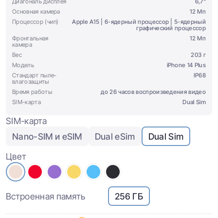
Диагональ дисплея
6,7"
Основная камера
12 Мп
Процессор (чип)
Apple A15 | 6-ядерный процессор | 5-ядерный
графический процессор
Фронтальная
12 Мп
камера
Вес
203 г
Модель
iPhone 14 Plus
Стандарт пыле-
IP68
влагозащиты
Время работы
до 26 часов воспроизведения видео
SIM-карта
Dual Sim
SIM-карта
Nano-SIM и eSIM
Dual eSim
Dual Sim
Цвет
Встроенная память
256 ГБ