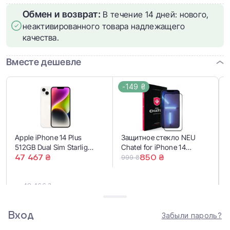
Обмен и возврат:
В течение 14 дней: нового,
неактивированного товара надлежащего
качества.
Вместе дешевле
-149 ₴
Apple iPhone 14 Plus
Защитное стекло NEU
512GB Dual Sim Starlight
Chatel for iPhone 14
(MQ3J3)
47 467 ₴
Plus/13 Pro Max
850 ₴
999 ₴
48 466 ₴
48 317 ₴
Купить вместе
Вход
Забыли пароль?