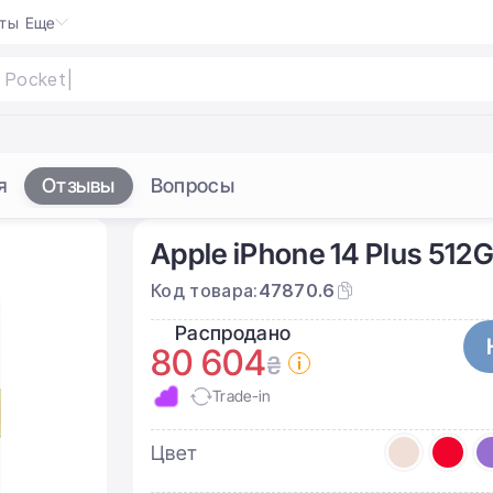
кты
Еще
hoop
|
я
Отзывы
Вопросы
Apple iPhone 14 Plus 512
Код товара:
47870.6
Распродано
80 604
₴
Trade-in
Цвет