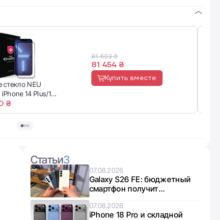
81 603 ₴
81 454 ₴
Купить вместе
 стекло NEU
Appl
r iPhone 14 Plus/13
Dual
0 ₴
80 
Статьи
3
07.08.2026
Galaxy S26 FE: бюджетный
смартфон получит
интересный микс чипов от
07.08.2026
Exynos и Snapdragon
iPhone 18 Pro и складной