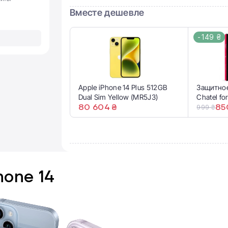
Вместе дешевле
-149 ₴
Apple iPhone 14 Plus 512GB
Защитное
Dual Sim Yellow (MR5J3)
Chatel fo
80 604 ₴
Pro Max
85
999 ₴
hone 14