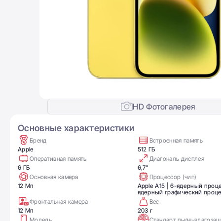
HD Фотогалерея
Основные характеристики
Бренд
Встроенная память
Apple
512 ГБ
Оперативная память
Диагональ дисплея
6 ГБ
6,7"
Основная камера
Процессор (чип)
12 Мп
Apple A15 | 6-ядерный проце
ядерный графический проц
Фронтальная камера
Вес
12 Мп
203 г
Модель
Стандарт пыле-влагоза