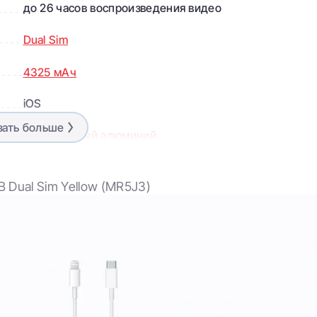
до 26 часов воспроизведения видео
Dual Sim
4325 мАч
iOS
зать больше
Авиационный алюминий
Lightning
B Dual Sim Yellow (MR5J3)
Bluetooth 5.0
6,7"
2778×1284