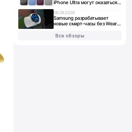
iPhone Ultra могут оказаться в
дефиците из-за нехватки
06.08.2026
памяти
Samsung разрабатывает
новые смарт-часы без Wear
OS: что известно о Galaxy
Aero
Все обзоры