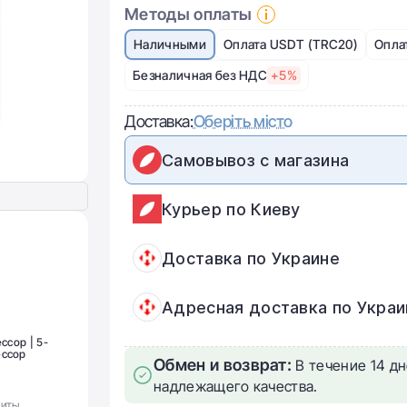
Методы оплаты
Наличными
Оплата USDT (TRC20)
Опла
Безналичная без НДС
+5%
Доставка:
Оберіть місто
Самовывоз с магазина
Курьер по Киеву
Доставка по Украине
Адресная доставка по Украи
ссор | 5-
ессор
Обмен и возврат:
В течение 14 дн
надлежащего качества.
щиты