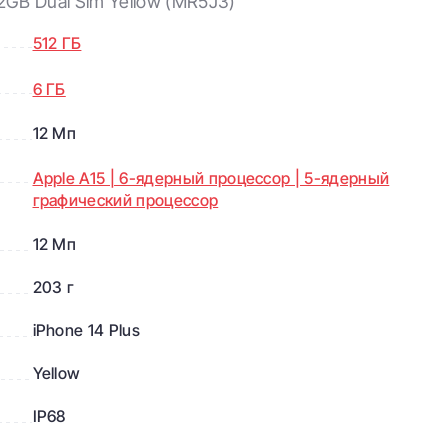
12GB Dual Sim Yellow (MR5J3)
512 ГБ
6 ГБ
12 Мп
Apple A15 | 6-ядерный процессор | 5-ядерный
графический процессор
12 Мп
203 г
iPhone 14 Plus
Yellow
IP68