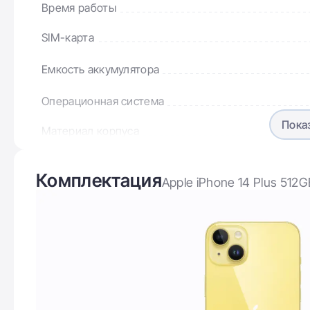
Время работы
SIM-карта
Емкость аккумулятора
Операционная система
Пока
Материал корпуса
Разъем зарядного устройства
Комплектация
Apple iPhone 14 Plus 512G
Версия Bluetooth
Дисплей
Диагональ дисплея
Ваша
Разрешение дисплея