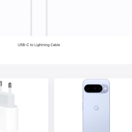
60 Гц
OLED