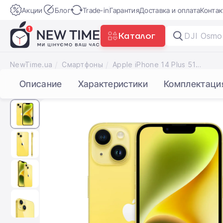
Акции
Блог
Trade-in
Гарантия
Доставка и оплата
Конта
Каталог
трекер W
NewTime.ua
Смартфоны
Apple iPhone 14 Plus 512GB Dual Sim Yellow (MR5J3)
Описание
Характеристики
Комплектаци