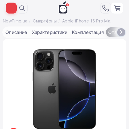
NewTime.ua
Смартфоны
Apple iPhone 16 Pro Max 256GB eSim Black Titanium (MYW33)
Описание
Характеристики
Комплектация
Отзывы