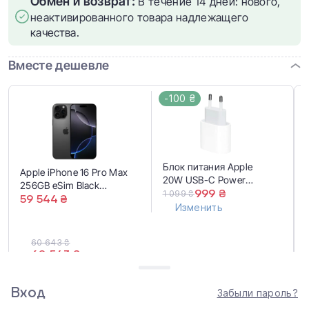
Обмен и возврат:
В течение 14 дней: нового,
неактивированного товара надлежащего
качества.
Вместе дешевле
-100 ₴
Блок питания Apple
Apple iPhone 16 Pro Max
20W USB-C Power
256GB eSim Black
Adapter (MD3J4,
999 ₴
1 099 ₴
Titanium (MYW33)
59 544 ₴
MUVV3, MHJE3) EU
Изменить
60 643 ₴
60 543 ₴
Купить вместе
Вход
Забыли пароль?