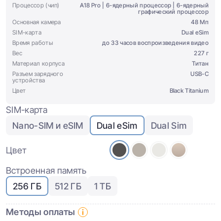
Процессор (чип)
A18 Pro | 6-ядерный процессор | 6-ядерный
графический процессор
Основная камера
48 Мп
SIM-карта
Dual eSim
Время работы
до 33 часов воспроизведения видео
Вес
227 г
Материал корпуса
Титан
Разъем зарядного
USB-C
устройства
Цвет
Black Titanium
SIM-карта
Nano-SIM и eSIM
Dual eSim
Dual Sim
Цвет
Встроенная память
256 ГБ
512 ГБ
1 ТБ
Методы оплаты