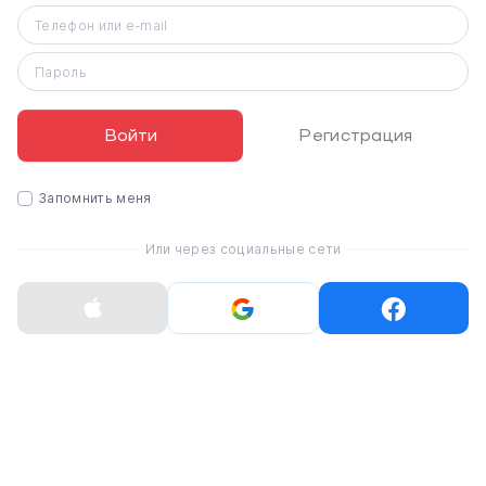
Телефон или e-mail
Пароль
Новый iPhone 16 Pro Max
Представляем iPhone 16 Pro и iPhone 16 Pro Max,
оснащенные системой Apple Intelligence и передовым
Войти
Регистрация
чипом A18 Pro. Эти модели имеют большие размеры
дисплеев и предлагают расширенные творческие
Запомнить меня
возможности благодаря инновационным функциям
профессиональной камеры и потрясающей графике
Или через социальные сети
для захватывающего игрового опыта. Apple Intelligence
- это мощные интеллектуальные решения,
разработанные компанией Apple для вашего iPhone,
обеспечивающие удобную персональную
интеллектуальную систему, которая понимает ваш
контекст и предлагает полезные советы, сохраняя при
этом вашу конфиденциальность. С помощью функции
«Управление камерой» вы можете легко
взаимодействовать с усовершенствованной системой
камер и использовать визуальный интеллект для