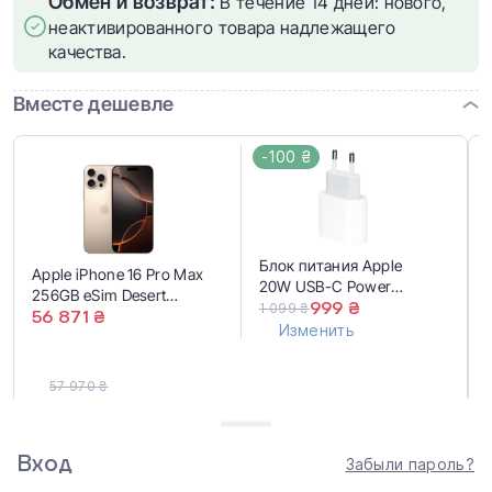
Обмен и возврат:
В течение 14 дней: нового,
неактивированного товара надлежащего
качества.
Вместе дешевле
-100 ₴
Блок питания Apple
Apple iPhone 16 Pro Max
20W USB-C Power
256GB eSim Desert
Adapter (MD3J4,
999 ₴
1 099 ₴
Titanium (MYW53)
56 871 ₴
MUVV3, MHJE3) EU
Изменить
57 970 ₴
57 870 ₴
Купить вместе
Вход
Забыли пароль?