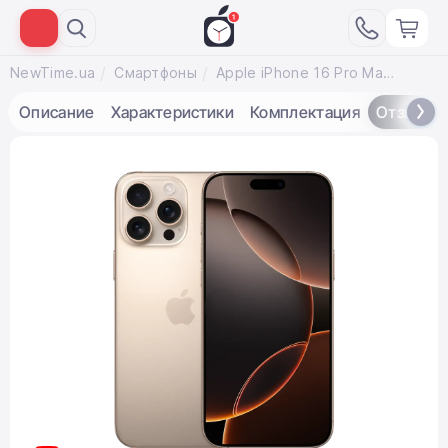
NewTime.ua
Смартфоны
Apple iPhone 16 Pro Max 256GB eSim Desert Titanium (MYW53)
Описание
Характеристики
Комплектация
Отзывы