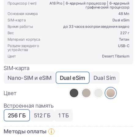
Процессор (чип)
A18 Pro | 6-ядерный процессор | 6-ядерный
графический процессор
Основная камера
48 Мп
SIM-карта
Dual eSim
Время работы
до 33 часов воспроизведения видео
Вес
227 г
Материал корпуса
Титан
Разъем зарядного
USB-C
устройства
Цвет
Desert Titanium
SIM-карта
Nano-SIM и eSIM
Dual eSim
Dual Sim
Цвет
Встроенная память
256 ГБ
512 ГБ
1 ТБ
Методы оплаты