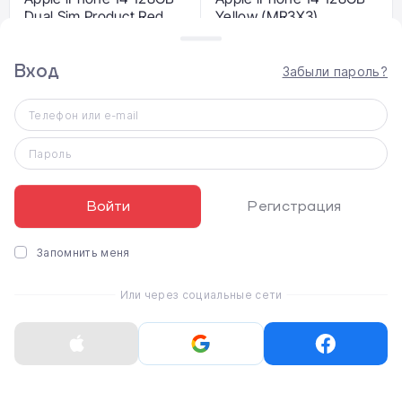
Dual Sim Product Red
Yellow (MR3X3)
(MPV63)
Вход
Забыли пароль?
37 167 ₴
26 420 ₴
Телефон или e-mail
Распродано
Распродано
Пароль
Войти
Регистрация
Запомнить меня
Apple iPhone 14 128GB
Apple iPhone 14 128GB
Или через социальные сети
Yellow eSim (MR3J3)
Dual Sim Yellow (MR3F3)
26 868 ₴
42 317 ₴