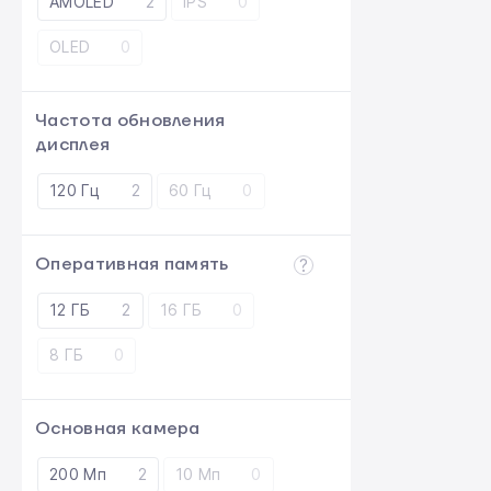
AMOLED
2
IPS
0
OLED
0
Частота обновления
дисплея
120 Гц
2
60 Гц
0
Оперативная память
12 ГБ
2
16 ГБ
0
8 ГБ
0
Основная камера
200 Мп
2
10 Мп
0