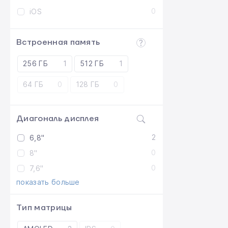
0
iOS
Встроенная память
256 ГБ
1
512 ГБ
1
64 ГБ
0
128 ГБ
0
Диагональ дисплея
2
6,8"
0
8"
0
7,6"
показать больше
Тип матрицы