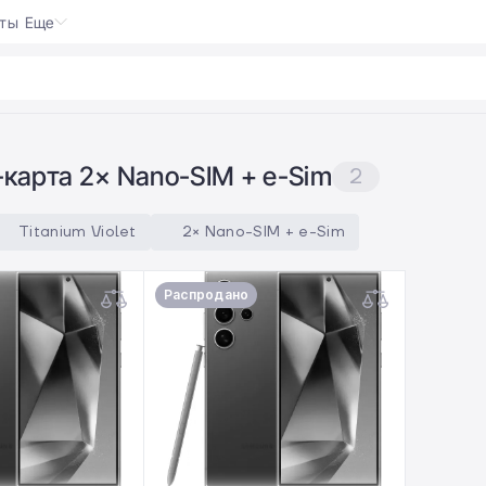
кты
Еще
 5
-карта 2× Nano-SIM + e-Sim
2
Titanium Violet
2× Nano-SIM + e-Sim
Распродано