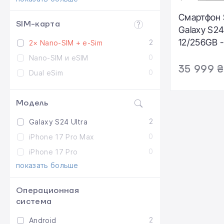
Смартфон
SIM-карта
Galaxy S24
12/256GB -
2
2× Nano-SIM + e-Sim
Violet (S
0
Nano-SIM и eSIM
35 999 ₴
0
Dual eSim
Модель
2
Galaxy S24 Ultra
0
iPhone 17 Pro Max
0
iPhone 17 Pro
показать больше
Операционная
система
2
Android