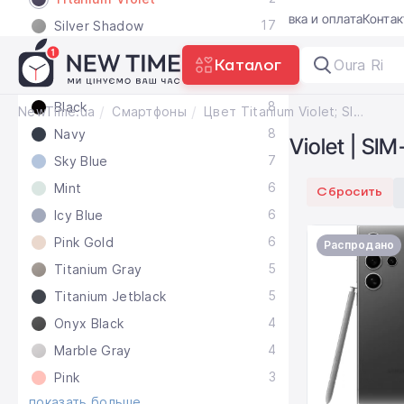
Акции
Блог
Trade-in
Гарантия
Доставка и оплата
Конта
17
Silver Shadow
11
Cobalt Violet
Каталог
Oura Ring
10
White
8
Black
NewTime.ua
Смартфоны
Цвет Titanium Violet; SIM-карта 2× Nano-SIM + e-Sim
8
Navy
Смартфоны Цвет Titanium Violet | SIM
7
Sky Blue
6
Mint
Сбросить
6
Icy Blue
6
Pink Gold
Распродано
5
Titanium Gray
5
Titanium Jetblack
4
Onyx Black
4
Marble Gray
3
Pink
показать больше