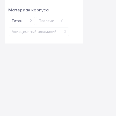
Материал корпуса
Титан
2
Пластик
0
Авиационный алюминий
0
Разрешение дисплея
2
3120×1440
0
2532×1170
0
2688×1242
показать больше
Разъем зарядного
устройства
USB-C
2
Lightning
0
ВЫДАЧА ТОВАРА