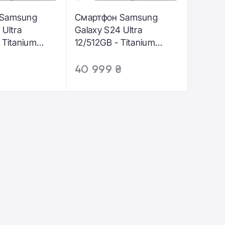
 Samsung
Смартфон Samsung
 Ultra
Galaxy S24 Ultra
 Titanium
12/512GB - Titanium
M-S928BZVG)
Violet (SM-S928BZVH)
40 999 ₴