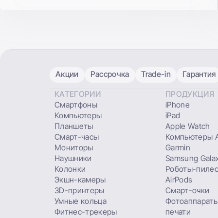
Акции
Рассрочка
Trade-in
Гарантия
КАТЕГОРИИ
ПРОДУКЦИЯ
Смартфоны
iPhone
Компьютеры
iPad
Планшеты
Apple Watch
Смарт-часы
Компьютеры A
Мониторы
Garmin
Наушники
Samsung Gala
Колонки
Роботы-пиле
Экшн-камеры
AirPods
3D-принтеры
Смарт-очки
Умные кольца
Фотоаппараты
Фитнес-трекеры
печати