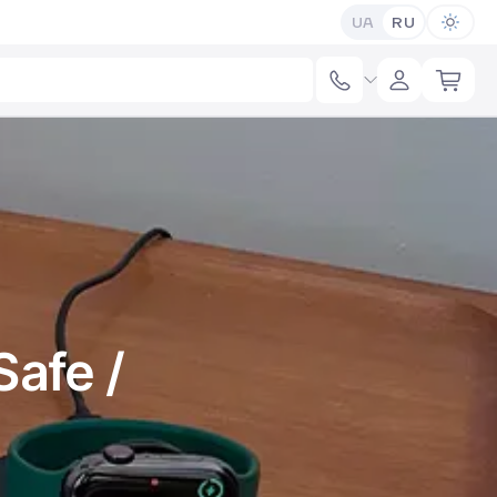
UA
RU
afe /