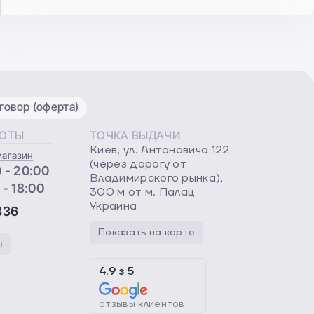
овор (оферта)
БОТЫ
ТОЧКА ВЫДАЧИ
Киев, ул. Антоновича 122
магазин
(через дорогу от
 - 20:00
Владимирского рынка),
 - 18:00
300 м от м. Палац
Украина
336
Показать на карте
ы
4.9
з
5
отзывы клиентов