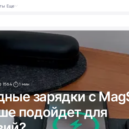
кты
Еще
ote
1564
1 мин
ные зарядки с MagS
ше подойдет для
вий?