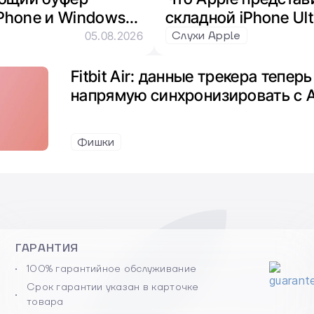
Phone и Windows
складной iPhone Ult
Евросоюза и
Pro и умные часы
Слухи Apple
05.08.2026
Fitbit Air: данные трекера тепе
напрямую синхронизировать с A
Фишки
ГАРАНТИЯ
100% гарантийное обслуживание
Срок гарантии указан в карточке
товара