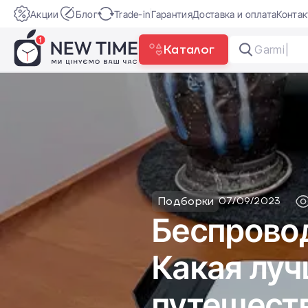
Акции
Блог
Trade-in
Гарантия
Доставка и оплата
Конта
Каталог
PLAUD N
Подборки
07/09/2023
Беспровод
Какая луч
путешест