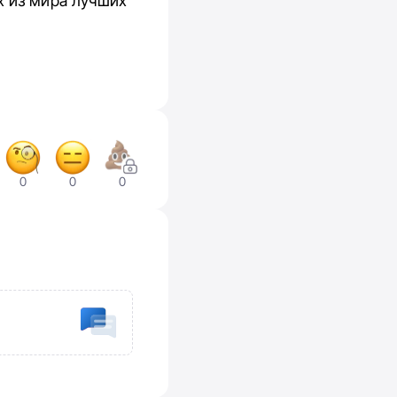
х из мира лучших
0
0
0