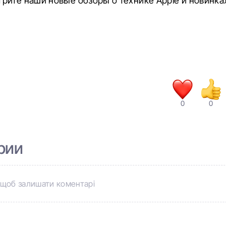
рите наши новые обзоры о технике Apple и новинка
0
0
рии
щоб залишати коментарі