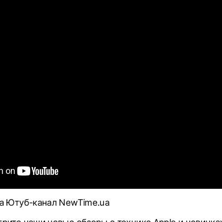
а Ютуб-канал NewTime.ua