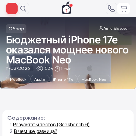
Обзор
Anna Vlasova
Бюджетный iPhone 17e
оказался мощнее нового
MacBook Neo
11/03/2026
534
1 мин
MacBook
Apple
iPhone 17e
MacBook Neo
Содержание:
1.
Результаты тестов (Geekbench 6)
2.
В чем же разница?