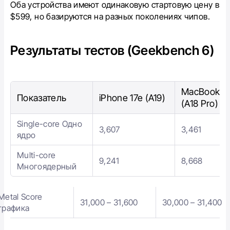
Оба устройства имеют одинаковую стартовую цену в
$599, но базируются на разных поколениях чипов.
Результаты тестов (Geekbench 6)
MacBook N
Показатель
iPhone 17e (A19)
(A18 Pro)
Single-core Одно
3,607
3,461
ядро
Multi-core
9,241
8,668
Многоядерный
Metal Score
31,000 – 31,600
30,000 – 31,400
графика