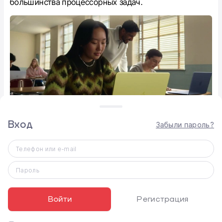
большинства процессорных задач.
Вход
Забыли пароль?
Телефон или e-mail
Графика
Пароль
В графических тестах Metal оба устройства идут
почти вровень, что обеспечивает комфортную
Войти
Регистрация
работу с интерфейсом и базовыми играми.