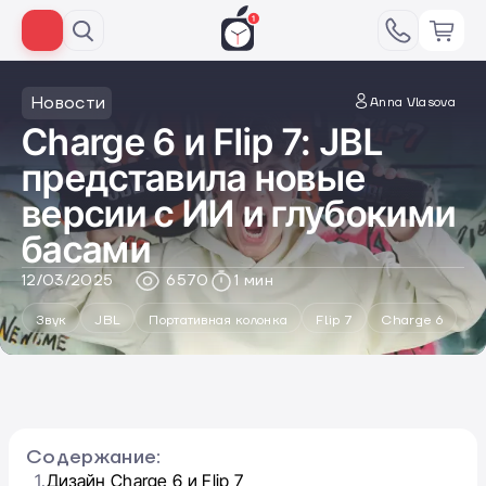
Новости
Anna Vlasova
Charge 6 и Flip 7: JBL
представила новые
версии с ИИ и глубокими
басами
12/03/2025
6570
1 мин
Звук
JBL
Портативная колонка
Flip 7
Charge 6
Содержание:
1.
Дизайн Charge 6 и Flip 7