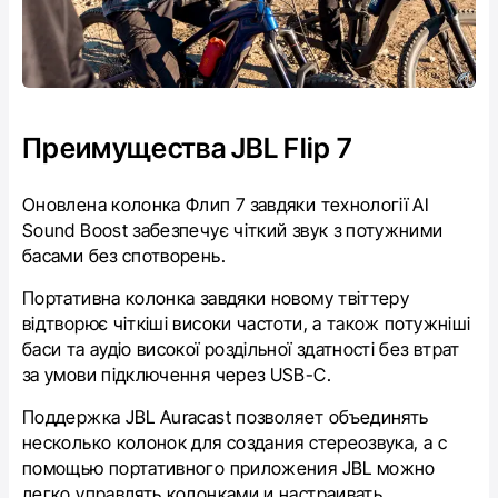
Преимущества JBL Flip 7
Оновлена колонка Флип 7 завдяки технології AI
Sound Boost забезпечує чіткий звук з потужними
басами без спотворень.
Портативна колонка завдяки новому твіттеру
відтворює чіткіші високи частоти, а також потужніші
баси та аудіо високої роздільної здатності без втрат
за умови підключення через USB-C.
Поддержка JBL Auracast позволяет объединять
несколько колонок для создания стереозвука, а с
помощью портативного приложения JBL можно
легко управлять колонками и настраивать