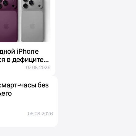
адной iPhone
ся в дефиците
яти
07.08.2026
смарт-часы без
Aero
06.08.2026