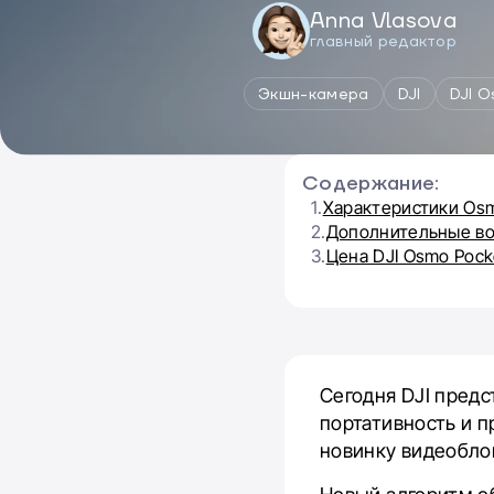
Anna Vlasova
главный редактор
Экшн-камера
DJI
DJI O
Содержание:
1.
Характеристики Osm
2.
Дополнительные во
3.
Цена DJI Osmo Pock
Сегодня DJI пред
портативность и п
новинку видеобло