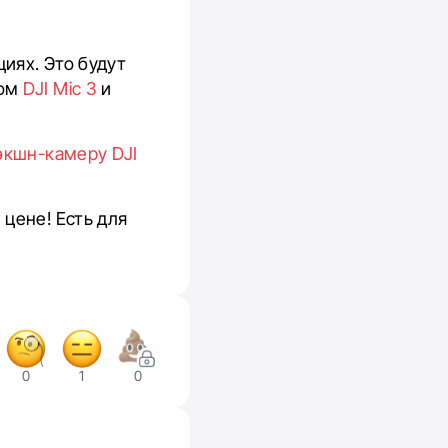
иях. Это будут
ном
DJI Mic 3
и
экшн-камеру DJI
цене! Есть для
0
1
0