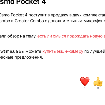
Osmo Pocket 4
Osmo Pocket 4 поступит в продажу в двух комплектац
Combo и Creator Combo с дополнительным микрофо
али обзор на тему,
есть ли смысл подождать новую 
ewtime.ua Вы можете
купить экшн-камеру
по лучшей 
ересные предложения.
1
0