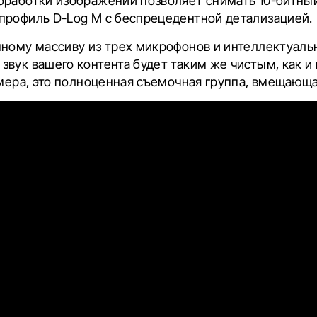
бработки изображений позволяет снимать 10-битны
профиль D-Log M с беспрецедентной детализацией.
нному массиву из трех микрофонов и интеллектуал
вук вашего контента будет таким же чистым, как и 
амера, это полноценная съемочная группа, вмещающа