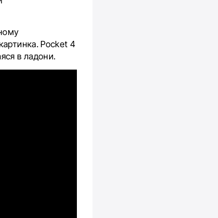
й
ьному
картинка. Pocket 4
яся в ладони.