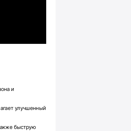
зона и
лагает улучшенный
 также быструю