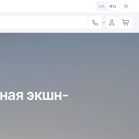
UA
RU
нная экшн-