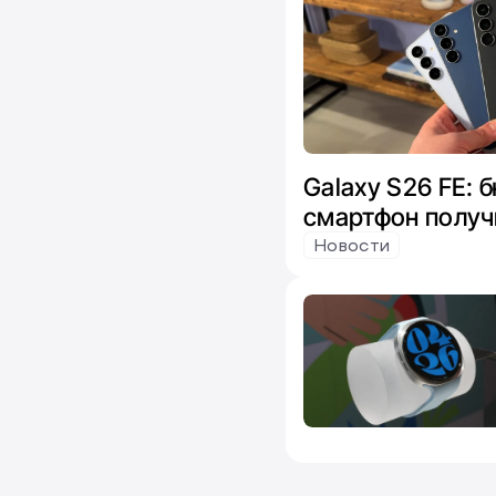
Galaxy S26 FE:
смартфон получ
микс чипов от E
Новости
Snapdragon