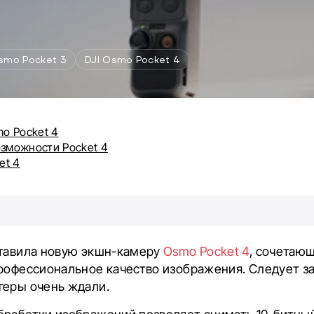
smo Pocket 3
DJI Osmo Pocket 4
o Pocket 4
зможности Pocket 4
et 4
ставила новую экшн-камеру
Osmo Pocket 4
, сочетаю
рофессиональное качество изображения. Следует за
геры очень ждали.