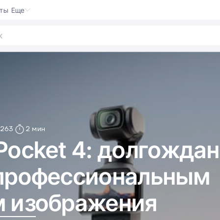
кты
Еще
263
2 мин
Pocket 4: долгожда
 профессиональным
м изображения