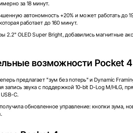
имерно за 18 минут.
чшенную автономность +20% и может работать до 19
 которая работает до 160 минут.
ы 2.2" OLED Super Bright, добавились магнитные ак
льные возможности Pocket 4
еперь предлагает "зум без потерь" и Dynamic Framing
ая запись звука с поддержкой 10-bit D-Log M/HLG, п
 USB-C.
 получила обновленное управление: кнопки зума, н
.