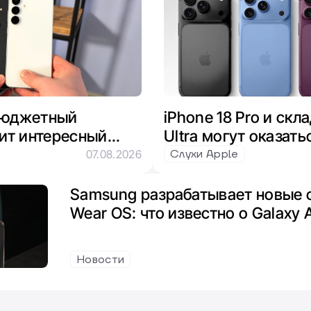
 бюджетный
iPhone 18 Pro и скл
ит интересный
Ultra могут оказать
xynos и
из-за нехватки пам
Слухи Apple
07.08.2026
Samsung разрабатывает новые 
Wear OS: что известно о Galaxy 
Новости