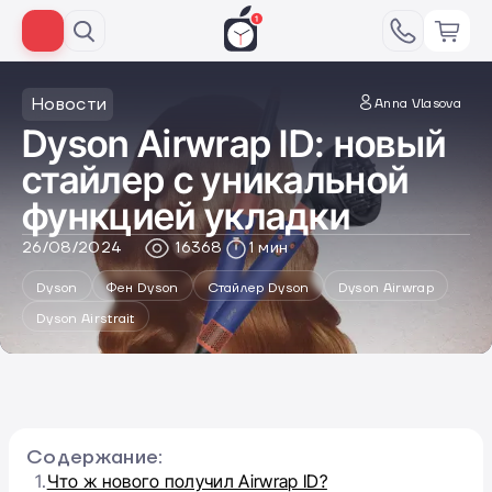
Новости
Anna Vlasova
Dyson Airwrap ID: новый
стайлер с уникальной
функцией укладки
26/08/2024
16368
1 мин
Dyson
Фен Dyson
Стайлер Dyson
Dyson Airwrap
Dyson Airstrait
Содержание:
1.
Что ж нового получил Airwrap ID?