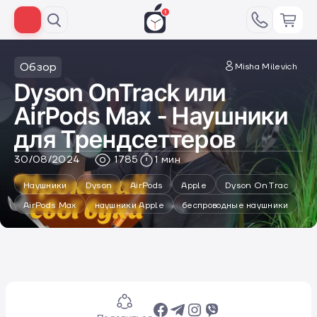
Обзор
Misha Milevich
Dyson OnTrack или
AirPods Max - Наушники
для Трендсеттеров
30/08/2024
1785
1 мин
Наушники
Dyson
AirPods
Apple
Dyson OnTrac
AirPods Max
наушники Apple
беспроводные наушники