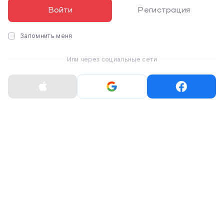
Войти
Регистрация
Новая модель предлагает Garmin Pay –
бесконтактную оплату покупок прямо с часов, а
Запомнить меня
также датчики, в том числе барометрический
альтиметр для точного отслеживания подъемов.
Или через социальные сети
Версия Music позволяет сохранять музыку и
подкасты непосредственно в памяти
прослушивающего устройства через Bluetooth
наушники
без
смартфона
.
Имеются дополнительные профили для плавания в
открытой воде и для умных велотренажеров.