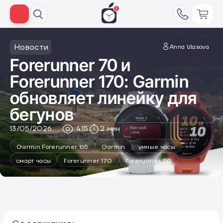
Новости
Anna Vlasova
Forerunner 70 и
Forerunner 170: Garmin
обновляет линейку для
бегунов
13/05/2026
415
2 мин
Garmin Forerunner 165
Garmin
умные часы
смарт часы
Forerunner 170
Forerunner 70