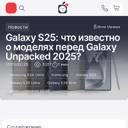
Новости
Anna Vlasova
Galaxy S25: что известно
о моделях перед Galaxy
Unpacked 2025?
17/01/2025
3217
1 мин
Samsung S24 Ultra
Samsung
Galaxy S25
Galaxy S25 Ultra
Galaxy S25 Slim
galaxy unpacked 2025
Содержание: