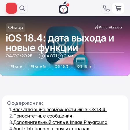
Обзор
Anna Vlasova
iOS 18.4: дата выхода и
новые функции
04/02/2025
4071
2 мин
iPhone
iPhone 16
iOS 18.3
iOS 18.4
Содержание:
1.
Впечатляющие возможности Siri в iOS 18.4
2.
Приоритетные сообщения
3.
Дополнительный стиль в Image Playground
4.
Apple Intelligence в других странах