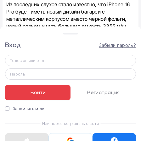
Из последних слухов стало известно, что iPhone 16
Pro будет иметь новый дизайн батареи с
металлическим корпусом вместо черной фольги,
новый разъем и чуть большую емкость 3355 мАч.
Для предотвращения перегрева, в линейке iPhone
Вход
16 Apple впервые будут использовать графен,
Забыли пароль?
имеющий высокую теплопроводность, гораздо
лучше меди – именно она ответственна сейчас за
Телефон или e-mail
теплоотвод в айфонах.
Пароль
Войти
Регистрация
Запомнить меня
Или через социальные сети