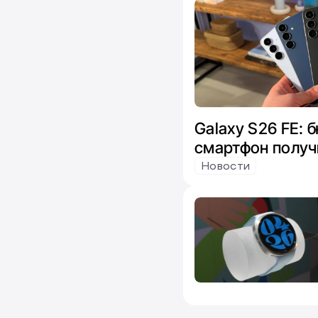
Galaxy S26 FE:
смартфон получ
микс чипов от E
Новости
Snapdragon