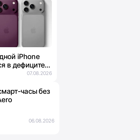
адной iPhone
ся в дефиците
яти
07.08.2026
смарт-часы без
Aero
06.08.2026