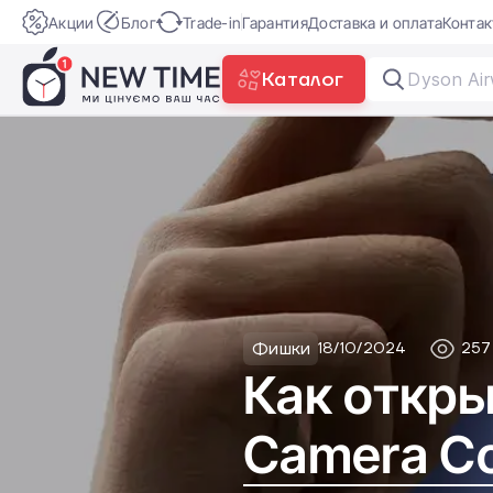
Акции
Блог
Trade-in
Гарантия
Доставка и оплата
Конта
Каталог
Dyson Air
Фишки
18/10/2024
257
Как откры
Camera Co