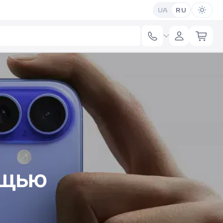
UA
RU
ощью