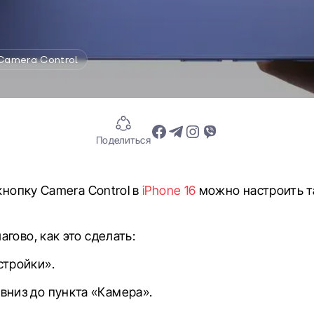
Camera Control
Поделиться
 кнопку Camera Control в
iPhone 16
можно настроить та
гово, как это сделать:
стройки».
вниз до пункта «Камера».