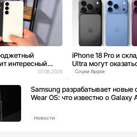
 бюджетный
iPhone 18 Pro и скл
ит интересный
Ultra могут оказать
xynos и
из-за нехватки пам
Слухи Apple
07.08.2026
Samsung разрабатывает новые 
Wear OS: что известно о Galaxy 
Новости