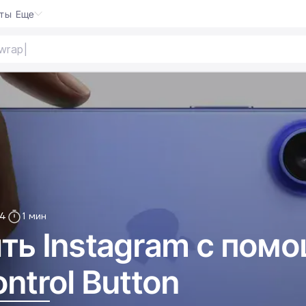
кты
Еще
wrap
|
4
1 мин
ть Instagram с пом
ntrol Button