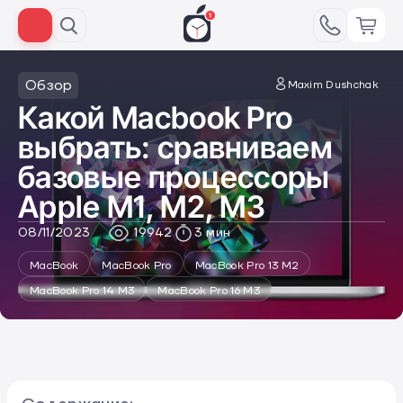
Обзор
Maxim Dushchak
Какой Macbook Pro
выбрать: сравниваем
базовые процессоры
Apple M1, M2, M3
08/11/2023
19942
3 мин
MacBook
MacBook Pro
MacBook Pro 13 M2
MacBook Pro 14 M3
MacBook Pro 16 M3