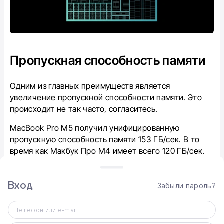
Пропускная способность памяти
Одним из главных преимуществ является
увеличение пропускной способности памяти. Это
происходит не так часто, согласитесь.
MacBook Pro M5 получил унифицированную
пропускную способность памяти 153 ГБ/сек. В то
время как Макбук Про M4 имеет всего 120 ГБ/сек.
То есть пропускная способность улучшилась на 33
ГБ/сек.
Вход
Забыли пароль?
Apple заявляет, что такая пропускная способность
ускоряет все, в том числе выполнение моделей
Телефон или e-mail
больших языков программирования (LLM) на