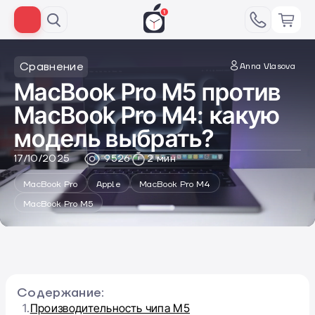
Сравнение
Anna Vlasova
MacBook Pro M5 против
MacBook Pro M4: какую
модель выбрать?
17/10/2025
9526
2 мин
MacBook Pro
Apple
MacBook Pro M4
MacBook Pro M5
Содержание:
1.
Производительность чипа М5