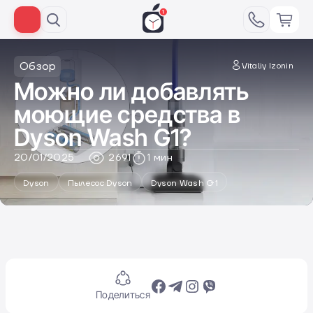
Обзор
Vitaliy Izonin
Можно ли добавлять
моющие средства в
Dyson Wash G1?
20/01/2025
2691
1 мин
Dyson
Пылесос Dyson
Dyson Wash G1
Поделиться