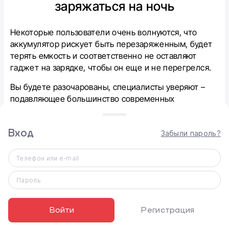
заряжаться на ночь
Некоторые пользователи очень волнуются, что
аккумулятор рискует быть перезаряженным, будет
терять емкость и соответственно не оставляют
гаджет на зарядке, чтобы он еще и не перегрелся.
Вы будете разочарованы, специалисты уверяют –
подавляющее большинство современных
смартфонов оснащены специальным контроллером.
Именно он отвечает за отключение АКБ от
Вход
Забыли пароль?
источника питания, избегая перезарядки.
Телефон или e-mail
Пароль
Войти
Регистрация