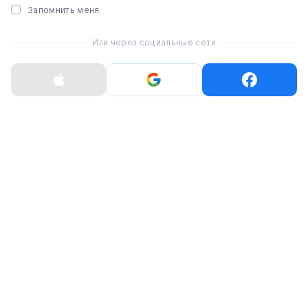
Запомнить меня
Или через социальные сети
Можно использовать
исключительно оригинальные
кабель для зарядки и зарядное
устройство от производителя
смартфона
Это не совсем так и вот почему. В случае с iPhone
используем как оригинальные кабели и адаптеры,
так и производимые партнерскими компаниями,
которые рекомендует Apple, в частности Belkin,
Satechi, Zens и Native Union.