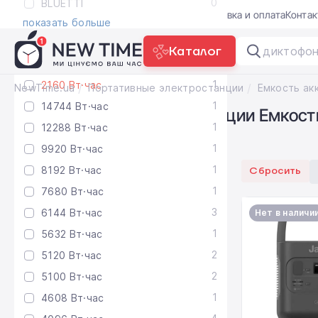
0
BLUETTI
Акции
Блог
Trade-in
Гарантия
Доставка и оплата
Конта
показать больше
Каталог
диктофон
Емкость аккумулятора
1
2160 Вт·час
NewTime.ua
Портативные электростанции
1
14744 Вт·час
Портативные электростанции Емкост
1
12288 Вт·час
панелей Да
1
9920 Вт·час
1
8192 Вт·час
Сбросить
1
7680 Вт·час
3
6144 Вт·час
Нет в наличи
1
5632 Вт·час
2
5120 Вт·час
2
5100 Вт·час
1
4608 Вт·час