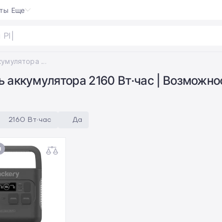
кты
Еще
 Plaud
|
Емкость аккумулятора 2160 Вт·час; Возможность подключения солнечных панелей Да
ь аккумулятора 2160 Вт·час | Возможн
2160 Вт·час
Да
и