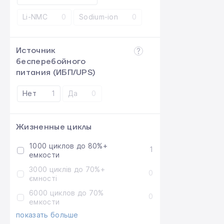
Li-NMC
0
Sodium-ion
0
Источник
бесперебойного
питания (ИБП/UPS)
Нет
1
Да
0
Жизненные циклы
1000 циклов до 80%+
1
емкости
3000 циклів до 70%+
0
ємності
6000 циклов до 70%
0
емкости
показать больше