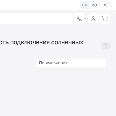
UA
RU
ость подключения солнечных
1
По умолчанию