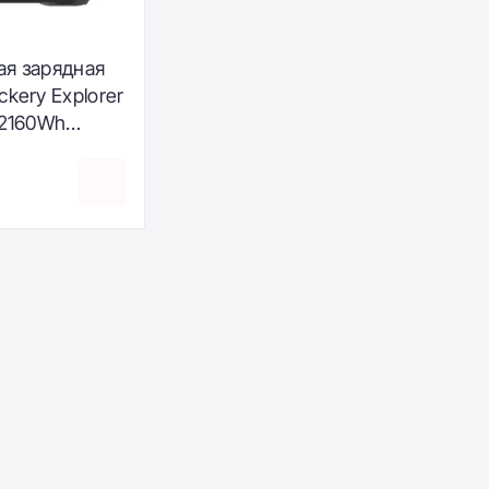
ая зарядная
ckery Explorer
 2160Wh
930999)
₴