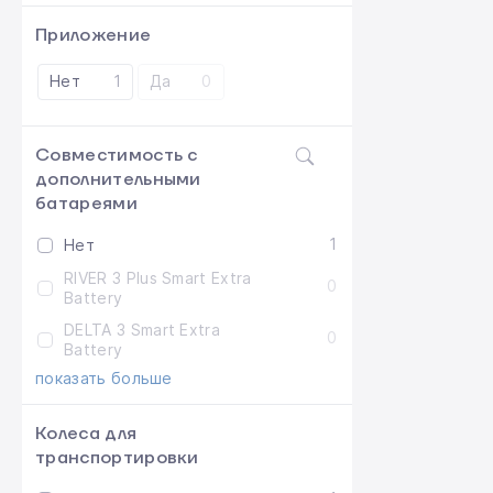
Приложение
Нет
1
Да
0
Совместимость с
дополнительными
батареями
1
Нет
RIVER 3 Plus Smart Extra
0
Battery
DELTA 3 Smart Extra
0
Battery
показать больше
Колеса для
транспортировки