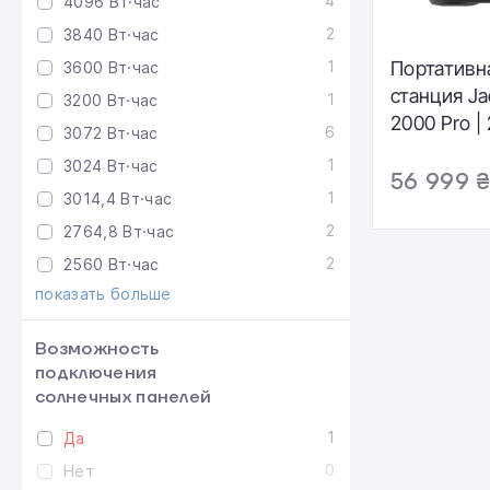
4
4096 Вт·час
2
3840 Вт·час
1
Портативн
3600 Вт·час
станция Ja
1
3200 Вт·час
2000 Pro |
6
3072 Вт·час
2200W (PB
1
3024 Вт·час
56 999 
1
3014,4 Вт·час
2
2764,8 Вт·час
2
2560 Вт·час
показать больше
Возможность
подключения
солнечных панелей
1
Да
0
Нет