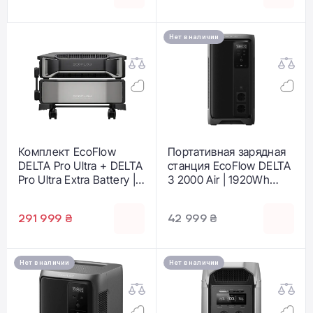
5120Wh 3000W
(AC300+B500K)
Нет в наличии
Комплект EcoFlow
Портативная зарядная
DELTA Pro Ultra + DELTA
станция EcoFlow DELTA
Pro Ultra Extra Battery |
3 2000 Air | 1920Wh
6144Wh 6900W
1000W (EFD3A2000-EU)
(EFDeltaProUltra-
291 999 ₴
42 999 ₴
EU+EFDeltaProUltra-BP-
US)
Нет в наличии
Нет в наличии