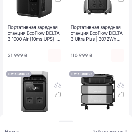
Портативная зарядная
Портативная зарядная
станция EcoFlow DELTA
станция EcoFlow DELTA
3 1000 Air [10ms UPS] |
3 Ultra Plus | 3072Wh
960Wh 800W (EFD3A-
3600W
UPS-EU)
(EFDELTA3UPLUS-EU)
21 999 ₴
116 999 ₴
Нет в наличии
Нет в наличии
Портативная зарядная
Комплект EcoFlow
станция EcoFlow DELTA
DELTA Pro Ultra X + 2x