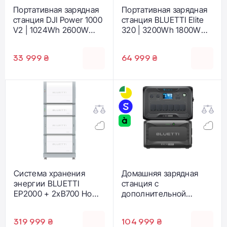
Портативная зарядная
Портативная зарядная
станция DJI Power 1000
станция BLUETTI Elite
V2 | 1024Wh 2600W
320 | 3200Wh 1800W
(CP.DY.00000185.01)
(P-EL320-EU-GY-10)
33 999 ₴
64 999 ₴
Система хранения
Домашняя зарядная
энергии BLUETTI
станция с
EP2000 + 2хB700 Home
дополнительной
Battery Backup |
батареей BLUETTI
14744Wh 10500W
AC300 + B500K Home
319 999 ₴
104 999 ₴
(EP2000+2*B700)
Battery Backup |