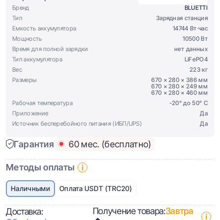
Бренд
BLUETTI
Тип
Зарядная станция
Емкость аккумулятора
14744 Вт·час
Мощность
10500 Вт
Время для полной зарядки
нет данных
Тип аккумулятора
LiFePO4
Вес
223 кг
Размеры
670 × 280 × 386 мм
670 × 280 × 249 мм
670 × 280 × 460 мм
Рабочая температура
-20° до 50° C
Приложение
Да
Источник бесперебойного питания (ИБП/UPS)
Да
Гарантия
60 мес. (бесплатно)
Методы оплаты
Наличными
Оплата USDT (TRC20)
Получение товара:
Завтра
Доставка: